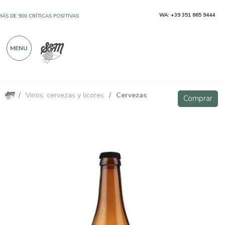
WA: +39 351 865 9444
MÁS DE 900 CRÍTICAS POSITIVAS
MENU
/
Vinos, cervezas y licores
/
Cervezas
Cerveza ligera blanca de alta fermentación 330ml - Ca' Verzini
Comprar
Comprar