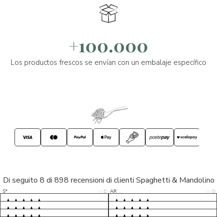
+100.000
Los productos frescos se envían con un embalaje específico
Di seguito 8 di 898 recensioni di clienti Spaghetti & Mandolino
5/5
5/5
S*
AR
5/5
5/5
LP
D*
5/5
5/5
M*
S*
5/5
Tutto ok. Consegna celere , pacco
esperienza sicuramente positiva,
MC