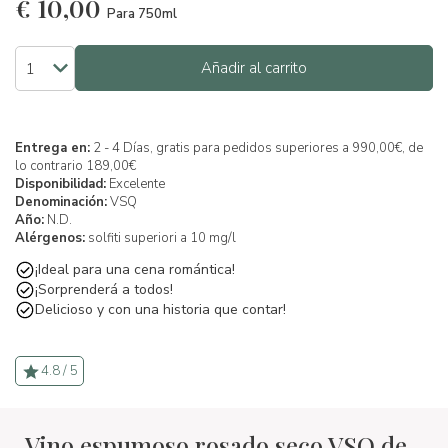
€
10,00
Para 750ml
Añadir al carrito
Entrega en:
2 - 4 Días, gratis para pedidos superiores a 990,00€, de
lo contrario 189,00€
Disponibilidad:
Excelente
Denominación:
VSQ
Año:
N.D.
Alérgenos:
solfiti superiori a 10 mg/l
¡Ideal para una cena romántica!
¡Sorprenderá a todos!
Delicioso y con una historia que contar!
4.8 / 5
Vino espumoso rosado seco VSQ de