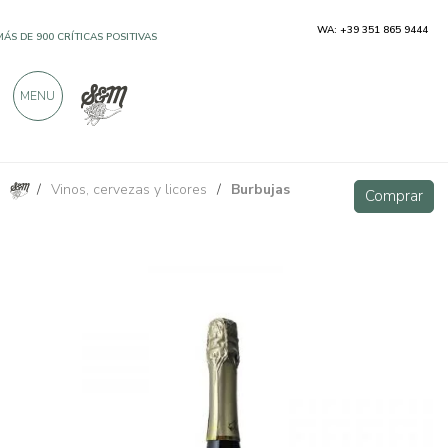
WA: +39 351 865 9444
MÁS DE 900 CRÍTICAS POSITIVAS
MENU
/
Vinos, cervezas y licores
/
Burbujas
Vino espumoso rosado seco VSQ de Pink Roses, 750 ml
Comprar
Comprar