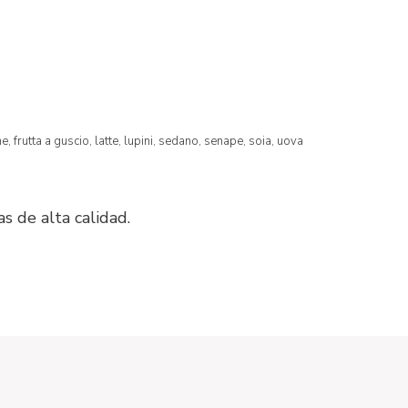
ne,
frutta a guscio,
latte,
lupini,
sedano,
senape,
soia,
uova
as de alta calidad.