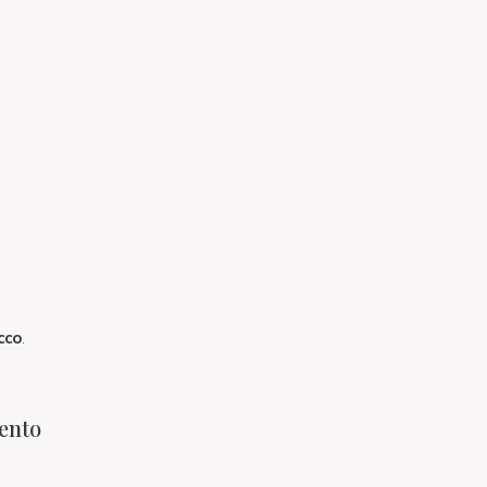
cco
.
ento