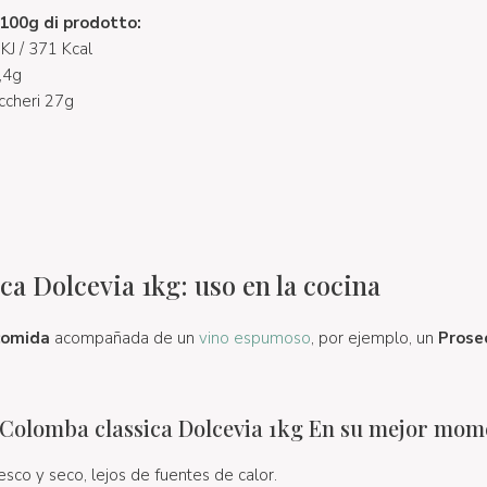
r 100g di prodotto:
KJ / 371 Kcal
8,4g
uccheri 27g
a Dolcevia 1kg: uso en la cocina
 comida
acompañada de un
vino espumoso
, por ejemplo, un
Prose
olomba classica Dolcevia 1kg En su mejor mom
esco y seco, lejos de fuentes de calor.