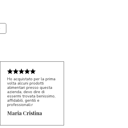
Ho acquistato per la prima
volta alcuni prodotti
alimentari presso questa
azienda, devo dire di
essermi trovata benissimo,
affidabili, gentili e
professionali.r
5/5
MC
Maria Cristina