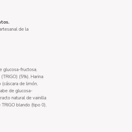
ntos.
 artesanal de la
e glucosa-fructosa,
 (TRIGO) (5%), Harina
(cáscara de limón,
arabe de glucosa-
racto natural de vainilla
 TRIGO blando (tipo 0),