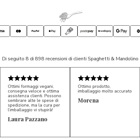
Di seguito 8 di 898 recensioni di clienti Spaghetti & Mandolino
Ottimi formaggi vegani,
Ottimo prodotto,
consegna veloce e ottima
imballaggio molto accurato
assistenza clienti. Possono
Morena
sembrare alte le spese di
spedizione, ma la cura per
l’imballaggio vi stupirà!
Laura Pazzano
5/5
5/5
LP
M*