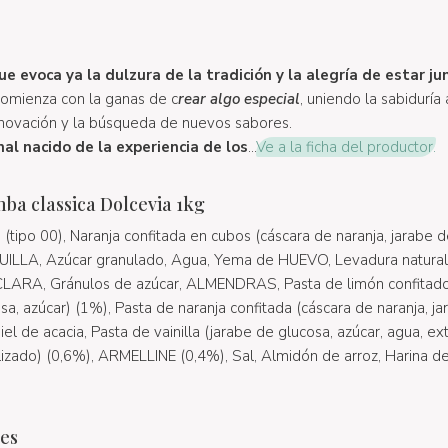
e evoca ya la dulzura de la tradición y la alegría de estar ju
comienza con la ganas de c
rear algo especial
, uniendo la sabiduría
 innovación y la búsqueda de nuevos sabores.
al nacido de la experiencia de los
...
Ve a la ficha del productor.
ba classica Dolcevia 1kg
tipo 00), Naranja confitada en cubos (cáscara de naranja, jarabe d
ILLA, Azúcar granulado, Agua, Yema de HUEVO, Levadura natural
RA, Gránulos de azúcar, ALMENDRAS, Pasta de limón confitado 
sa, azúcar) (1%), Pasta de naranja confitada (cáscara de naranja, j
iel de acacia, Pasta de vainilla (jarabe de glucosa, azúcar, agua, ext
izado) (0,6%), ARMELLINE (0,4%), Sal, Almidón de arroz, Harina de
les