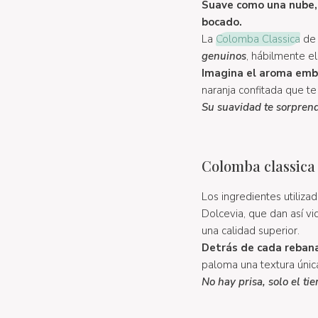
Suave como una nube, 
bocado.
La
Colomba Classica
de 
genuinos
, hábilmente e
Imagina el aroma embr
naranja confitada que t
Su suavidad te sorpren
Colomba classica
Los ingredientes utiliz
Dolcevia, que dan así vi
una calidad superior.
Detrás de cada rebana
paloma una textura única
No hay prisa, solo el ti