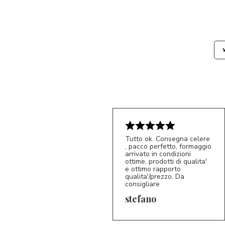
Tutto ok. Consegna celere
, pacco perfetto, formaggio
arrivato in condizioni
ottime, prodotti di qualita'
e ottimo rapporto
qualita'/prezzo. Da
consigliare
5/5
S*
stefano