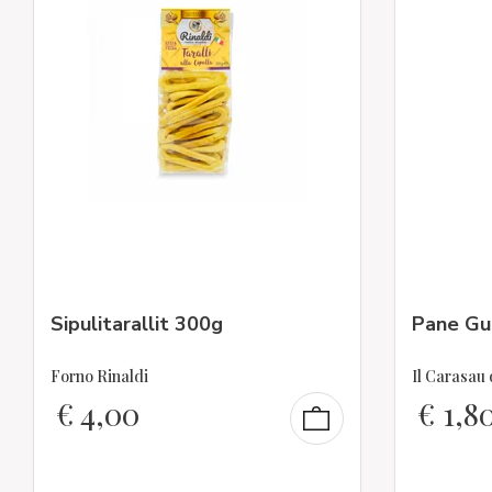
Sipulitarallit 300g
Pane Gut
Forno Rinaldi
Il Carasau
€
4,00
€
1,8