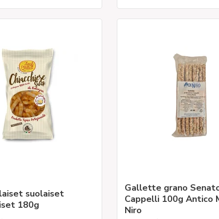
Gallette grano Senat
aiset suolaiset
Cappelli 100g Antico 
iset 180g
Niro