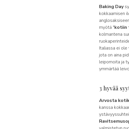
Baking Day
sy
kokkaamisen ilo
anglosaksiseen
myötä "
kotiin
kolmantena sunn
ruokaperinteide
Italiassa ei ole
jota on aina pi
leipomoita ja ty
ymmärtää leivo
3 hyvää syy
Arvosta kotik
kanssa kokkaam
ystävyyssuhtei
Ravitsemuso
valmistetun ru