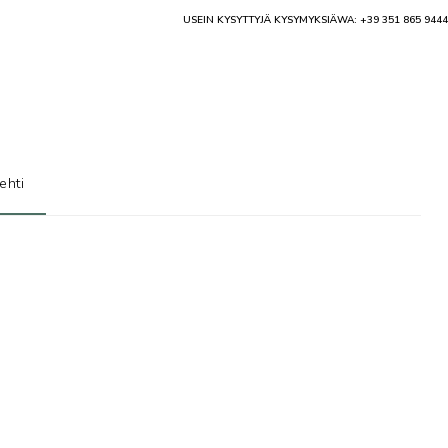
USEIN KYSYTTYJÄ KYSYMYKSIÄ
WA: +39 351 865 9444
ehti