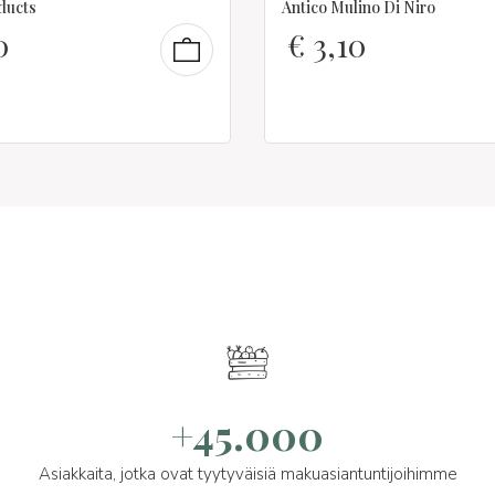
ducts
Antico Mulino Di Niro
0
€
3,10
+45.000
Asiakkaita, jotka ovat tyytyväisiä makuasiantuntijoihimme