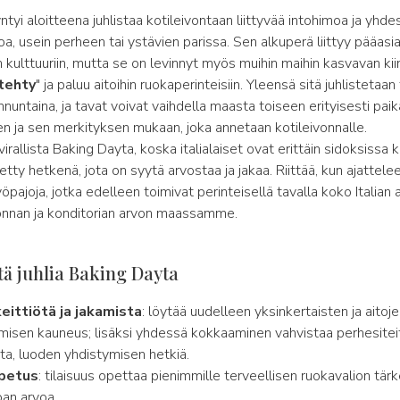
ntyi aloitteena juhlistaa kotileivontaan liittyvää intohimoa ja yhde
a, usein perheen tai ystävien parissa. Sen alkuperä liittyy pääasi
 kulttuuriin, mutta se on levinnyt myös muihin maihin kasvavan ki
 tehty
" ja paluu aitoihin ruokaperinteisiin. Yleensä sitä juhlistetaa
untaina, ja tavat voivat vaihdella maasta toiseen erityisesti paik
n ja sen merkityksen mukaan, joka annetaan kotileivonnalle.
 virallista Baking Dayta, koska italialaiset ovat erittäin sidoksissa k
detty hetkenä, jota on syytä arvostaa ja jakaa. Riittää, kun ajattel
öpajoja, jotka edelleen toimivat perinteisellä tavalla koko Italian a
nnan ja konditorian arvon maassamme.
tä juhlia Baking Dayta
eittiötä ja jakamista
: löytää uudelleen yksinkertaisten ja aitoj
isen kauneus; lisäksi yhdessä kokkaaminen vahvistaa perhesiteit
ta, luoden yhdistymisen hetkiä.
petus
: tilaisuus opettaa pienimmille terveellisen ruokavalion tär
oan arvoa.