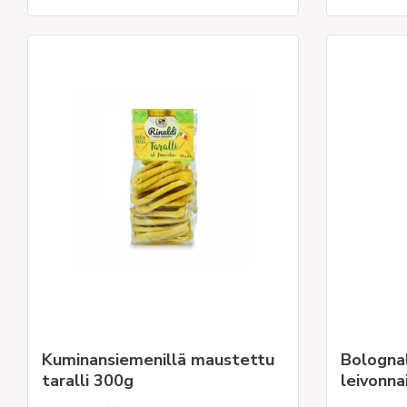
Kuminansiemenillä maustettu
Bolognal
taralli 300g
leivonna