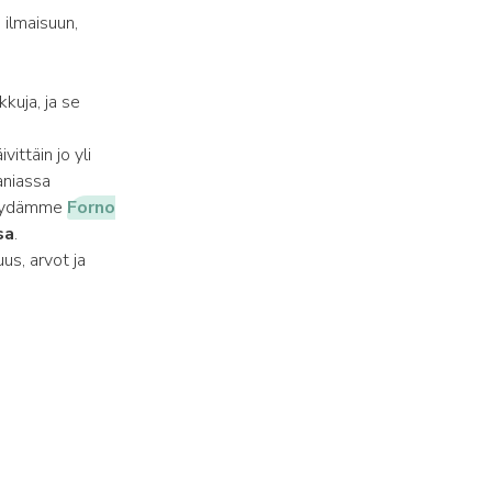
 ilmaisuun,
kuja, ja se
vittäin jo yli
aniassa
 löydämme
Forno
sa
.
us, arvot ja