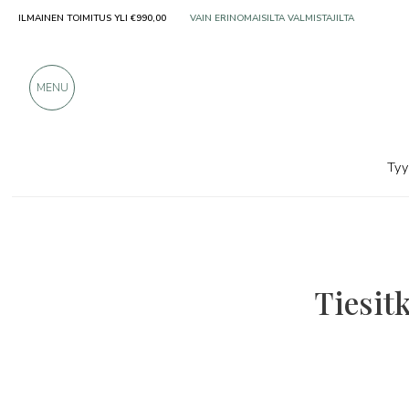
VAIN ERINOMAISILTA VALMISTAJILTA
ILMAINEN TOIMITUS YLI €990,00
YLI 900 POSITIIVISTA ARVOSTELUA
MENU
Tyy
Tiesitk