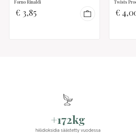
Forno Rinaldi
Twists Pro
€
3,85
€
4,0
+172kg
hiilidioksidia säästetty vuodessa