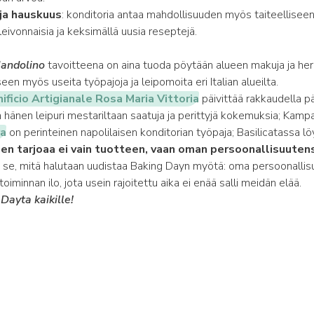
 ja hauskuus
: konditoria antaa mahdollisuuden myös taiteelliseen
leivonnaisia ja keksimällä uusia reseptejä.
andolino
tavoitteena on aina tuoda pöytään alueen makuja ja herk
seen myös useita työpajoja ja leipomoita eri Italian alueilta.
ificio Artigianale Rosa Maria Vittoria
päivittää rakkaudella päi
hänen leipuri mestariltaan saatuja ja perittyjä kokemuksia; Kamp
ra
on perinteinen napolilaisen konditorian työpaja; Basilicatassa
nen tarjoaa ei vain tuotteen, vaan oman persoonallisuuten
 se, mitä halutaan uudistaa Baking Dayn myötä: oma persoonallisu
oiminnan ilo, jota usein rajoitettu aika ei enää salli meidän elää.
ayta kaikille!