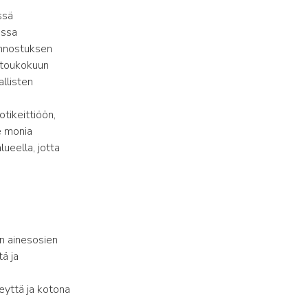
ssä
assa
innostuksen
n toukokuun
allisten
otikeittiöön,
ee monia
lueella, jotta
en ainesosien
ä ja
keyttä ja kotona