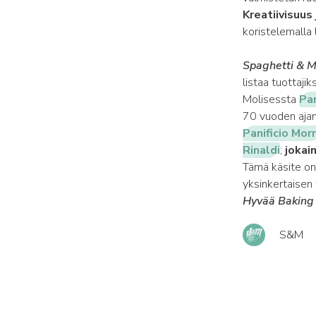
Kreatiivisuus
koristelemalla 
Spaghetti & M
listaa tuottajik
Molisessta
Pan
70 vuoden ajan 
Panificio Mor
Rinaldi
;
jokai
Tämä käsite on
yksinkertaisen t
Hyvää Baking D
S&M