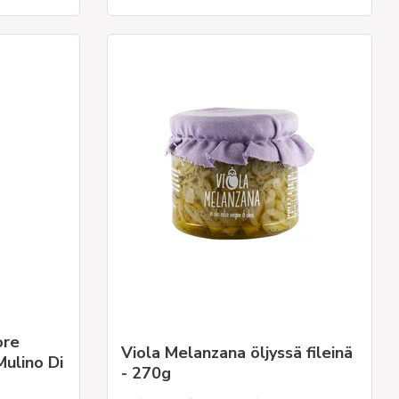
ore
Viola Melanzana öljyssä fileinä
Mulino Di
- 270g