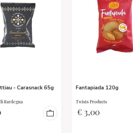
tiau - Carasnack 65g
Fantapiada 120g
 di Sardegna
Twists Products
0
€
3,00