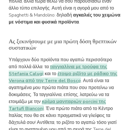
πολλά, αλλά τώρα θέλω να σου παρουσιάσω έναν
άλλο τύπο επιλογής. Αυτή είναι η αγορά μου από το
Spaghetti & Mandolino: δηλαδή
αγκαλιές του χειμώνα
με νόστιμα και φυσικά προϊόντα
.
Ας ξεκινήσουμε με μια πρώτη δόση θρεπτικών
συστατικών
Υπάρχουν δύο προϊόντα που αγαπώ περισσότερο
από πολλά άλλα: τα
ταγγιαλίνια με τρούφα της
Stefania Calugi
και το
έτοιμο ριζότο με ράδικο της
Verona από την Terre del Bosco
. Αυτά είναι τα
αγαπημένα μου πρώτα πιάτα που σου προτείνω να
δοκιμάσεις. Τα ταγγιαλίνια, επίσης, λατρεύω να τα
ετοιμάζω με την
κρέμα μανιταριών porcini της
Tartufi Bianconi
. Ένα πρώτο πιάτο από το Κέντρο
Ιταλίας που θα σε κάνει πραγματικά να γλείφεις τα
δάχτυλά σου! Αντίθετα, το ριζότο το αγαπώ τόσο γιατί
είναι το αγαπημένο μου από τη σειρά της Terre del