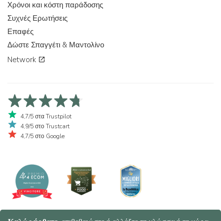
Χρόνοι και κόστη παράδοσης
Συχνές Ερωτήσεις
Επαφές
Δώστε Σπαγγέτι & Μαντολίνο
Network
4,7/5 στα Trustpilot
4,9/5 στο Trustcart
4,7/5 στο Google
© 2026 Spaghetti e Mandolino SRL - Società Benefit | Verona - Italy |