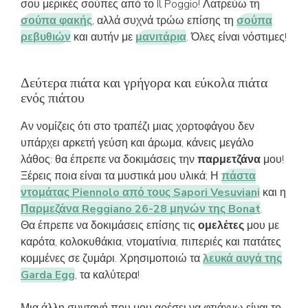
σου μερικές σούπες από το Il Poggio! Λατρεύω τη
σούπα φακής
, αλλά συχνά τρώω επίσης τη
σούπα
ρεβυθιών
και αυτήν με
μανιτάρια
. Όλες είναι νόστιμες!
Δεύτερα πιάτα και γρήγορα και εύκολα πιάτα
ενός πιάτου
Αν νομίζεις ότι στο τραπέζι μιας χορτοφάγου δεν
υπάρχει αρκετή γεύση και άρωμα, κάνεις μεγάλο
λάθος: θα έπρεπε να δοκιμάσεις την
παρμετζάνα
μου!
Ξέρεις ποια είναι τα μυστικά μου υλικά; Η
πάστα
ντομάτας Piennolo από τους Sapori Vesuviani
και η
Παρμεζάνα Reggiano 26-28 μηνών της Bonat
.
Θα έπρεπε να δοκιμάσεις επίσης τις
ομελέτες
μου με
καρότα, κολοκυθάκια, ντοματίνια, πιπεριές και πατάτες
κομμένες σε ζυμάρι. Χρησιμοποιώ τα
λευκά αυγά της
Garda Egg
, τα καλύτερα!