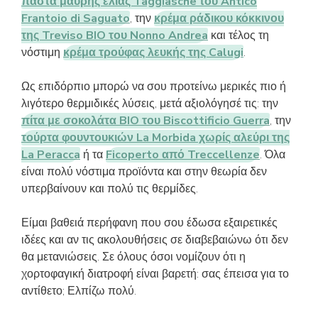
πάστα μαύρης ελιάς Taggiasche του Antico
Frantoio di Saguato
, την
κρέμα ράδικου κόκκινου
της Treviso BIO του Nonno Andrea
και τέλος τη
νόστιμη
κρέμα τρούφας λευκής της Calugi
.
Ως επιδόρπιο μπορώ να σου προτείνω μερικές πιο ή
λιγότερο θερμιδικές λύσεις, μετά αξιολόγησέ τις: την
πίτα με σοκολάτα BIO του Biscottificio Guerra
, την
τούρτα φουντουκιών La Morbida χωρίς αλεύρι της
La Peracca
ή τα
Ficoperto από Treccellenze
. Όλα
είναι πολύ νόστιμα προϊόντα και στην θεωρία δεν
υπερβαίνουν και πολύ τις θερμίδες.
Είμαι βαθειά περήφανη που σου έδωσα εξαιρετικές
ιδέες και αν τις ακολουθήσεις σε διαβεβαιώνω ότι δεν
θα μετανιώσεις. Σε όλους όσοι νομίζουν ότι η
χορτοφαγική διατροφή είναι βαρετή: σας έπεισα για το
αντίθετο; Ελπίζω πολύ.