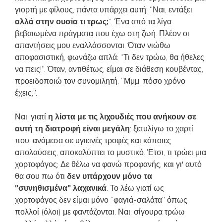
γιορτή με φίλους, πάντα υπάρχει αυτή: “Ναι, εντάξει,
αλλά στην ουσία τι τρως;
”. Ένα από τα λίγα
βεβαιωμένα πράγματα που έχω στη ζωή. Πλέον οι
απαντήσεις μου εναλλάσσονται. Όταν νιώθω
αποφασιστική, φωνάζω απλά: “Τι δεν τρώω, θα ήθελες
να πεις!”. Όταν, αντιθέτως, είμαι σε διάθεση κουβέντας,
προειδοποιώ τον συνομιλητή: “Μμμ, πόσο χρόνο
έχεις;”.
Ναι, γιατί
η λίστα με τις λιχουδιές που ανήκουν σε
αυτή τη διατροφή είναι μεγάλη
: ξετυλίγω το χαρτί
που, ανάμεσα σε υγιεινές τροφές και κάποιες
απολαύσεις, αποκαλύπτει το μυστικό. Έτσι, τι τρώει μια
χορτοφάγος; Δε θέλω να φανώ προφανής, και γι' αυτό
θα σου πω ότι
δεν υπάρχουν μόνο τα
"συνηθισμένα" λαχανικά
. Το λέω γιατί ως
χορτοφάγος δεν είμαι μόνο “φαγιά-σαλάτα” όπως
πολλοί (όλοι) με φαντάζονται. Ναι, σίγουρα τρώω