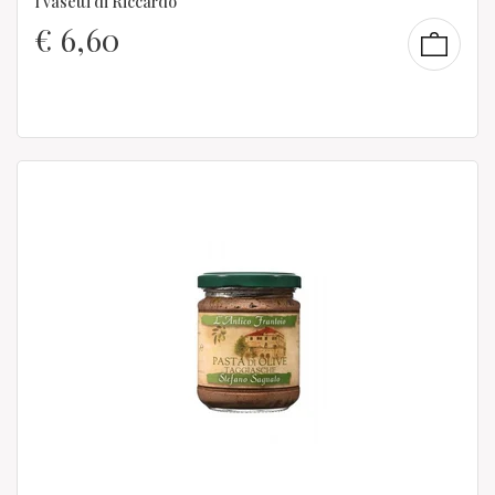
I vasetti di Riccardo
€
6,60