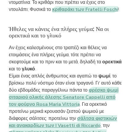
ντοματίνια. Το κριθάρι που πρέπει να έχεις στο
ντουλάπι; Φυσικά το
κριθαράκι των Fratelli Foschi
!
Ήθελες να κάνεις ένα πλήρες γεύμα; Να οι
ορεκτικά και το γλυκό
Αν έχεις καλεσμένους στο τραπέζι και θέλεις να
ετοιμάσεις ένα πλήρες γεύμα, τότε πρέπει να
σκεφτούμε και το πριν και το μετά, δηλαδή τα
ορεκτικά
και το
γλυκό
.
Είμαι ένας απλός άνθρωπος και αγαπώ το
ψωμί
, το
βρίσκω πολύ νόστιμο όταν είναι τραγανό. Γι' αυτό κάθε
δύο εβδομάδες παραγγέλνω πάντα το
φρέσκο ψωμί
σιταριού ολικής άλεσης Senatore Cappelli από
τον φούρνο Rosa Maria Vittoria
. Για ορεκτικό
προτείνω μερικά κρουασάν ζεστού ψωμιού με
διάφορες σάλτσες: προτείνω την
σάλτσα φιστικιών
και ανακαρδίων των I Vasetti di Riccardo
, την