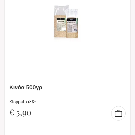
Κινόα 500γρ
Stoppato 1887
€
5,90