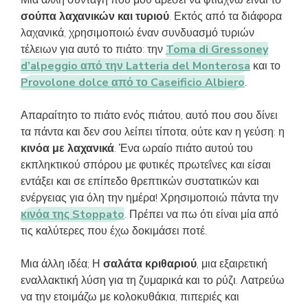
Μια άλλη συνταγή που μου αρέσει να φτιάχνω είναι το
σούπα λαχανικών και τυριού
. Εκτός από τα διάφορα
λαχανικά, χρησιμοποιώ έναν συνδυασμό τυριών
τέλειων για αυτό το πιάτο: την
Toma di Gressoney
d’alpeggio από την Latteria del Monterosa
και το
Provolone dolce από το Caseificio Albiero
.
Απαραίτητο το πιάτο ενός πιάτου, αυτό που σου δίνει
τα πάντα και δεν σου λείπει τίποτα, ούτε καν η γεύση: η
κινόα με λαχανικά
. Ένα ωραίο πιάτο αυτού του
εκπληκτικού σπόρου με φυτικές πρωτεΐνες και είσαι
εντάξει και σε επίπεδο θρεπτικών συστατικών και
ενέργειας για όλη την ημέρα! Χρησιμοποιώ πάντα την
κινόα της Stoppato
. Πρέπει να πω ότι είναι μία από
τις καλύτερες που έχω δοκιμάσει ποτέ.
Μια άλλη ιδέα; Η
σαλάτα κριθαριού
, μια εξαιρετική
εναλλακτική λύση για τη ζυμαρικά και το ρύζι. Λατρεύω
να την ετοιμάζω με κολοκυθάκια, πιπεριές και