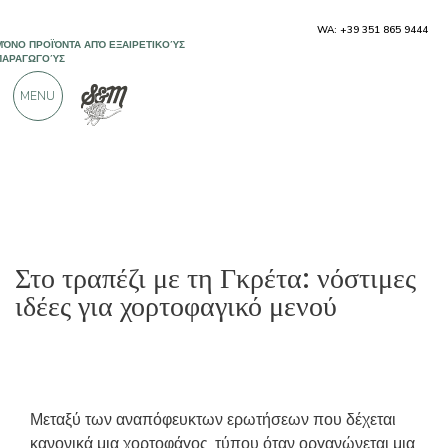
ΜΌΝΟ ΠΡΟΪΌΝΤΑ ΑΠΌ ΕΞΑΙΡΕΤΙΚΟΎΣ
WA: +39 351 865 9444
ΠΑΡΑΓΩΓΟΎΣ
MENU
ΠΆΝΩ ΑΠΌ 900 ΘΕΤΙΚΈΣ ΚΡΙΤΙΚΈΣ
Στο τραπέζι με τη Γκρέτα: νόστιμες
ιδέες για χορτοφαγικό μενού
Μεταξύ των αναπόφευκτων ερωτήσεων που δέχεται
κανονικά μια χορτοφάγος, τύπου όταν οργανώνεται μια