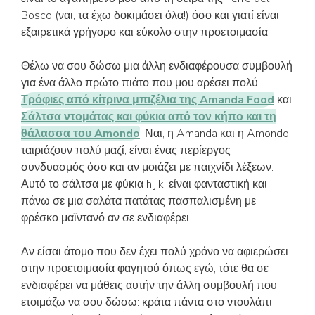
Bosco (ναι, τα έχω δοκιμάσει όλα!) όσο και γιατί είναι
εξαιρετικά γρήγορο και εύκολο στην προετοιμασία!
Θέλω να σου δώσω μια άλλη ενδιαφέρουσα συμβουλή
για ένα άλλο πρώτο πιάτο που μου αρέσει πολύ:
Τρόφιες από κίτρινα μπιζέλια της Amanda Food
και
Σάλτσα ντομάτας και φύκια από τον κήπο και τη
θάλασσα του Amondo
. Ναι, η Amanda και η Amondo
ταιριάζουν πολύ μαζί, είναι ένας περίεργος
συνδυασμός όσο και αν μοιάζει με παιχνίδι λέξεων.
Αυτό το σάλτσα με φύκια hijiki είναι φανταστική και
πάνω σε μια σαλάτα πατάτας πασπαλισμένη με
φρέσκο μαϊντανό αν σε ενδιαφέρει.
Αν είσαι άτομο που δεν έχει πολύ χρόνο να αφιερώσει
στην προετοιμασία φαγητού όπως εγώ, τότε θα σε
ενδιαφέρει να μάθεις αυτήν την άλλη συμβουλή που
ετοιμάζω να σου δώσω: κράτα πάντα στο ντουλάπι