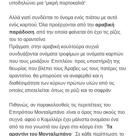
υποδηλώνει μια "μικρή πορτοκαλιά".
Αλλά γιατί συνδέεται το όνομα ενός πιάτου με αυτό
ενός καρπού; Όλα προέρχονται από την
αραβική
παράδοση
, από την οποία φαίνεται ότι έχει τις ρίζες
του το αραντσίνο.
Πράγματι, στην αραβική κουλτούρα συχνά
συνδυάζονται ονόματα τροφίμων με ονόματα καρπών
που τους μοιάζουν. Επιπλέον, προς υποστήριξη της
θεωρίας που βλέπει τους Άραβες ως τους πατέρες του
αραντσίνο, θα μπορούσε να αναφερθεί και η
διαθέσιμότητα των κύριων πρώτων υλών από τις
οποίες αποτελείται, όπως το ρύζι και το σαφράν.
Πιθανώς, αν παρακολουθείς τις περιπέτειες του
Επιτρόπου Μονταλμπάνο, είναι ο όρος που ακούς πιο
συχνά, αφού ο Καμιλλέρι έχει μάλιστα ονομάσει ένα
από τα πιο γνωστά του έργα στο κόσμο έτσι: “
Τα
αραντίνι του Μονταλμπάνο
”. Σε κάθε περίπτωση, το