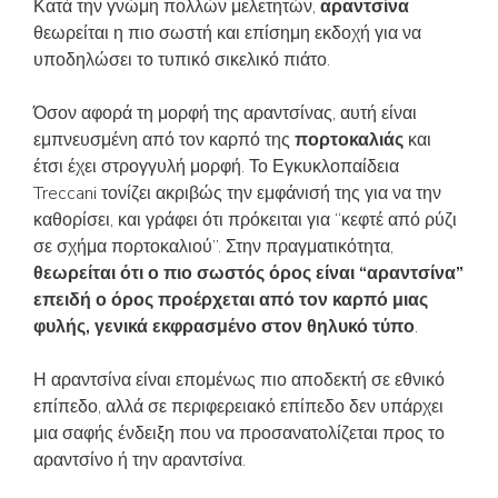
Κατά την γνώμη πολλών μελετητών,
αραντσίνα
θεωρείται η πιο σωστή και επίσημη εκδοχή για να
υποδηλώσει το τυπικό σικελικό πιάτο.
Όσον αφορά τη μορφή της αραντσίνας, αυτή είναι
εμπνευσμένη από τον καρπό της
πορτοκαλιάς
και
έτσι έχει στρογγυλή μορφή. Το Εγκυκλοπαίδεια
Treccani τονίζει ακριβώς την εμφάνισή της για να την
καθορίσει, και γράφει ότι πρόκειται για “κεφτέ από ρύζι
σε σχήμα πορτοκαλιού”. Στην πραγματικότητα,
θεωρείται ότι ο πιο σωστός όρος είναι “αραντσίνα”
επειδή ο όρος προέρχεται από τον καρπό μιας
φυλής, γενικά εκφρασμένο στον θηλυκό τύπο
.
Η αραντσίνα είναι επομένως πιο αποδεκτή σε εθνικό
επίπεδο, αλλά σε περιφερειακό επίπεδο δεν υπάρχει
μια σαφής ένδειξη που να προσανατολίζεται προς το
αραντσίνο ή την αραντσίνα.