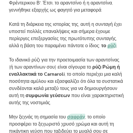
Φρέντερικου Β'. Έτσι, το αραντσίνο ή η αραντσίνα,
γεννήθηκε εξαρχής ως φαγητό για μεταφορά.
Κατά τη διάρκεια της ιστορίας της, αυτή η συνταγή έχει
υποστεί πολλές επαναλήψεις και σήμερα έχουμε
περίεργες επεξεργασίες της πρωτότυπης συνταγής,
αλλά η βάση του παραμένει πάντοτε ο ίδιος:
το
ρύζι
.
Το ιδανικό ρύζι για την προετοιμασία των αραντσίνας
(ή των αραντίνων σου) είναι σίγουρα το
ρύζι Ρώμη ή
εναλλακτικά το Carnaroli
, το οποίο περιέχει μια καλή
ποσότητα αμύλου και εξασφαλίζει ότι όλα τα συστατικά
συνδέονται καλά μεταξύ τους για να δημιουργήσουν
αυτή τη
συμφωνία γεύσεων
που είναι χαρακτηριστική
αυτής της νοστιμιάς.
Μην ξεχνάς τη σημασία του
σαφράν
, το οποίο
προσφέρει το ξεχωριστό χρυσό χρώμα και αυτή τη
πικάντικη γεύση που ταξιδεύει το μυαλό σου σε