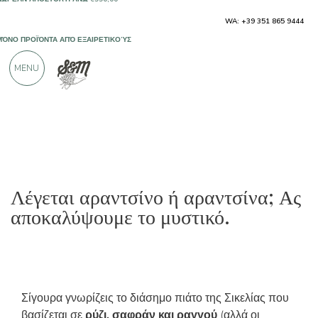
ΜΌΝΟ ΠΡΟΪΌΝΤΑ ΑΠΌ ΕΞΑΙΡΕΤΙΚΟΎΣ
WA: +39 351 865 9444
ΠΑΡΑΓΩΓΟΎΣ
MENU
ΠΆΝΩ ΑΠΌ 900 ΘΕΤΙΚΈΣ ΚΡΙΤΙΚΈΣ
Λέγεται αραντσίνο ή αραντσίνα; Ας
αποκαλύψουμε το μυστικό.
Σίγουρα γνωρίζεις το διάσημο πιάτο της Σικελίας που
βασίζεται σε
ρύζι, σαφράν και ραγγού
(αλλά οι