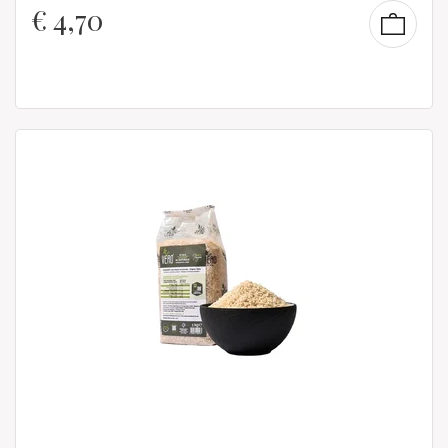
€
4,70