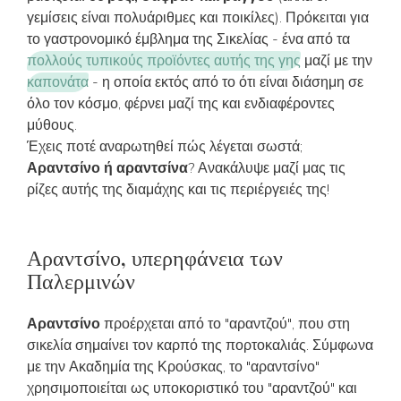
γεμίσεις είναι πολυάριθμες και ποικίλες). Πρόκειται για
το γαστρονομικό έμβλημα της Σικελίας - ένα από τα
πολλούς τυπικούς προϊόντες αυτής της γης
μαζί με την
καπονάτα
- η οποία εκτός από το ότι είναι διάσημη σε
όλο τον κόσμο, φέρνει μαζί της και ενδιαφέροντες
μύθους.
Έχεις ποτέ αναρωτηθεί πώς λέγεται σωστά;
Αραντσίνο ή αραντσίνα
? Ανακάλυψε μαζί μας τις
ρίζες αυτής της διαμάχης και τις περιέργειές της!
Αραντσίνο, υπερηφάνεια των
Παλερμινών
Αραντσίνο
προέρχεται από το "αραντζού", που στη
σικελία σημαίνει τον καρπό της πορτοκαλιάς. Σύμφωνα
με την Ακαδημία της Κρούσκας, το "αραντσίνο"
χρησιμοποιείται ως υποκοριστικό του "αραντζού" και