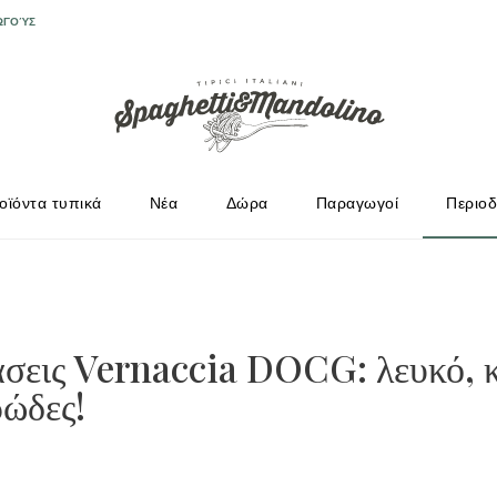
ΩΓΟΎΣ
οϊόντα τυπικά
Νέα
Δώρα
Παραγωγοί
Περιοδ
άσεις Vernaccia DOCG: λευκό, 
ρώδες!