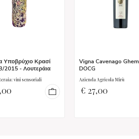
α Υποβρύχιο Κρασί
Vigna Cavenago Ghe
3/2015 - Λουτεράια
DOCG
eraia: vini sensoriali
Azienda Agricola Mirù
,00
€
27,00