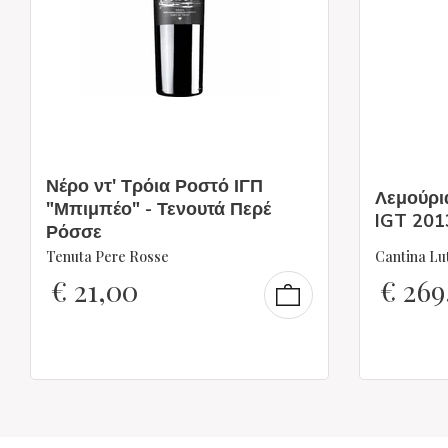
Νέρο ντ' Τρόια Ροστό ΙΓΠ
Λεμούρι
"Μπιμπέο" - Τενουτά Περέ
IGT 201
Ρόσσε
Tenuta Pere Rosse
Cantina Lut
€
21,00
€
269