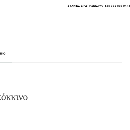
ΣΥΧΝΈΣ ΕΡΩΤΉΣΕΙΣ
WA: +39 351 865 9444
ικό
κόκκινο