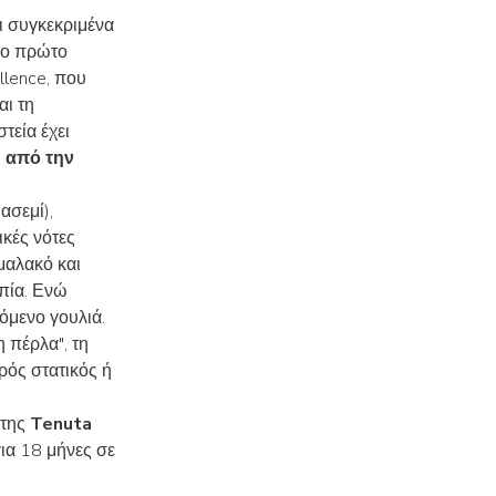
ι συγκεκριμένα
 το πρώτο
llence, που
αι τη
τεία έχει
 από την
ασεμί),
ικές νότες
 μαλακό και
οπία. Ενώ
όμενο γουλιά.
 πέρλα", τη
ρός στατικός ή
 της
Tenuta
ια 18 μήνες σε