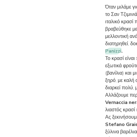
Όταν μιλάμε γι
το Σαν Τζιμινι
ιταλικό κρασί 
βραβεύθηκε με
μελλοντική αν
διατηρηθεί, δο
Panizzi
.
Το κρασί είναι
εξωτικά φρούτα
(βανίλια) και 
ξηρό, με καλή 
διαρκεί πολύ, 
Αλλάζουμε περ
Vernaccia ner
λιαστός κρασί 
Ας ξεκινήσουμ
Stefano Grai
ξύλινα βαρέλια