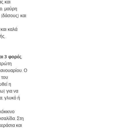
ς και
ο, μαύρη
 (δάσους) και
 και καλά
ής.
αι 3 φορές
.
(πρώτη
Ιανουαρίου. Ο
 του
ωθεί η
ω) για να
, γλυκό ή
κόκκινο
υσαλίδα. Στη
κεράσια και