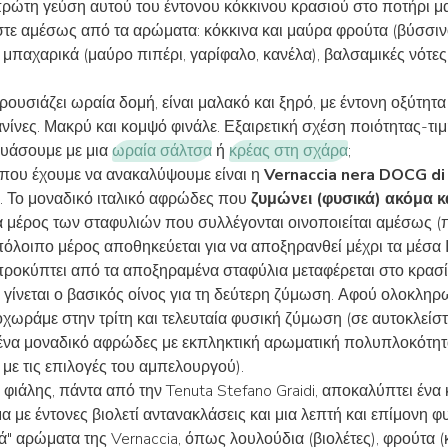
πρώτη γεύση αυτού του έντονου κόκκινου κρασιού στο ποτήρι μα
τε αμέσως από τα αρώματα: κόκκινα και μαύρα φρούτα (βύσσιν
, μπαχαρικά (μαύρο πιπέρι, γαρίφαλο, κανέλα), βαλσαμικές νότες
ουσιάζει ωραία δομή, είναι μαλακό και ξηρό, με έντονη οξύτητα
νίνες. Μακρύ και κομψό φινάλε. Εξαιρετική σχέση ποιότητας-τιμ
δυάσουμε με μια
ωραία σάλτσα
ή
κρέας στη σχάρα
;
ί που έχουμε να ανακαλύψουμε είναι η
Vernaccia nera DOCG di
. Το μοναδικό ιταλικό αφρώδες που
ζυμώνει (φυσικά) ακόμα κ
 μέρος των σταφυλιών που συλλέγονται οινοποιείται αμέσως 
πόλοιπο μέρος αποθηκεύεται για να αποξηρανθεί μέχρι τα μέσα 
ροκύπτει από τα αποξηραμένα σταφύλια μεταφέρεται στο κρασί
 γίνεται ο βασικός οίνος για τη δεύτερη ζύμωση. Αφού ολοκληρ
χωράμε στην τρίτη και τελευταία φυσική ζύμωση (σε αυτοκλείστ
να μοναδικό αφρώδες με εκπληκτική αρωματική πολυπλοκότητα
με τις επιλογές του αμπελουργού).
 φιάλης, πάντα από την Tenuta Stefano Graidi, αποκαλύπτει ένα 
 με έντονες βιολετί αντανακλάσεις και μια λεπτή και επίμονη φ
κά" αρώματα της Vernaccia, όπως λουλούδια (βιολέτες), φρούτα (