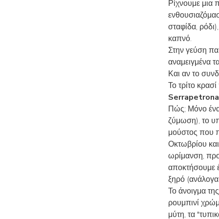
Ρίχνουμε μια 
ενθουσιαζόμασ
σταφίδα, ρόδι)
καπνό.
Στην γεύση παρ
αναμειγμένα τα
Και αν το συν
Το τρίτο κρασ
Serrapetrona
Πώς; Μόνο ένα
ζύμωση), το υ
μούστος που π
Οκτωβρίου και
ωρίμανση, προ
αποκτήσουμε έ
ξηρό (ανάλογα 
Το άνοιγμα της
ρουμπινί χρώμα
μύτη, τα "τυπι