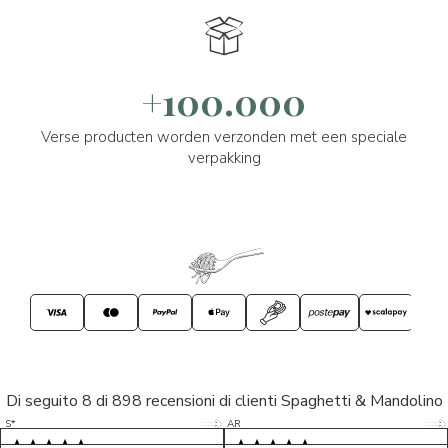
+100.000
Verse producten worden verzonden met een speciale
verpakking
Di seguito 8 di 898 recensioni di clienti Spaghetti & Mandolino
5/5
5/5
S*
AR
5/5
5/5
LP
D*