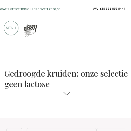
WA: +39 351 865 9444
GRATIS VERZENDING HIERBOVEN €990,00
ALLEEN PRODUCTEN VAN UITSTEKENDE
MENU
FABRIKANTEN
MEER DAN 900 POSITIEVE RECENSIES
De keuzes voor eten en wijn
Geen lactose
Gedroogde kruiden: onze selectie
geen lactose