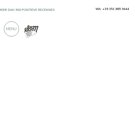
WA: +39 351 865 9444
MEER DAN 900 POSITIEVE RECENSIES
MENU
Producenten
Larderia Sanguinetti