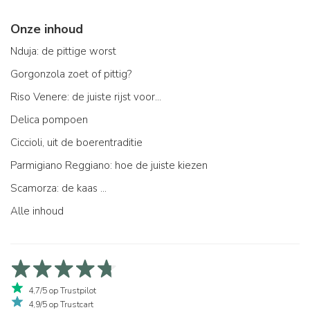
Onze inhoud
Nduja: de pittige worst
Gorgonzola zoet of pittig?
Riso Venere: de juiste rijst voor...
Delica pompoen
Ciccioli, uit de boerentraditie
Parmigiano Reggiano: hoe de juiste kiezen
Scamorza: de kaas ...
Alle inhoud
4,7/5 op Trustpilot
4,9/5 op Trustcart