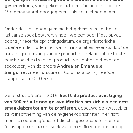
geschiedenis
, voortgekomen uit een traditie die sinds de
19e eeuw wordt doorgegeven - als het niet nog ouder is.
Onder de familiebedrijven die het geheim van het beste
Italiaanse spek bewaren, vinden we een bedrijf dat opvalt
door zijn recente oprichtingsdatum, de organisatorische
criteria en de moderniteit van zijn installaties, evenals door de
aanzienlijke omvang van de productie in relatie tot de totale
beschikbaarheid van het product: we hebben het over de
spekelderij van de broers
Andrea en Emanuele
Sanguinetti
, een
unicum
uit Colonnata dat zijn eerste
stappen al in 2010 zette.
Geherstructureerd in 2016,
heeft de productievestiging
van 300 m² alle nodige kwalificaties om zich als een echt
smaaklaboratorium te profileren
, gebouwd op kwaliteit en
strikt inachtneming van de hygiënevoorschriften: hier richt
men zich op een grondstof die al is geselecteerd, met een
focus op dikke stukken spek van gecertificeerde oorsprong.