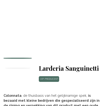
Larderia Sanguinetti
VIP-PRODUCENT
Colonnata
, de thuisbasis van het gelijknamige spek,
is
bezaaid met kleine bedrijven die gespecialiseerd zijn in
de rijping en verpakking van dit product met een oude