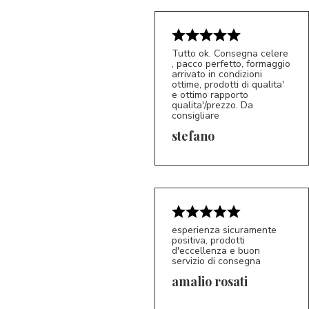
Tutto ok. Consegna celere
, pacco perfetto, formaggio
arrivato in condizioni
ottime, prodotti di qualita'
e ottimo rapporto
qualita'/prezzo. Da
consigliare
5/5
S*
stefano
esperienza sicuramente
positiva, prodotti
d'eccellenza e buon
servizio di consegna
amalio rosati