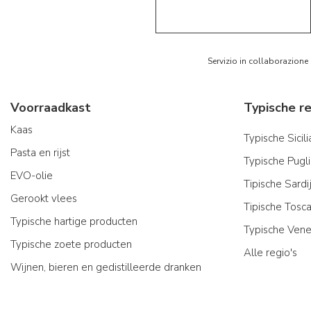
5/5
AR
Servizio in collaborazione
Voorraadkast
Kaas
Typische Sicil
Pasta en rijst
Typische Pugl
EVO-olie
Tipische Sard
Gerookt vlees
Tipische Tosc
Typische hartige producten
Typische Vene
Typische zoete producten
Alle regio's
Wijnen, bieren en gedistilleerde dranken