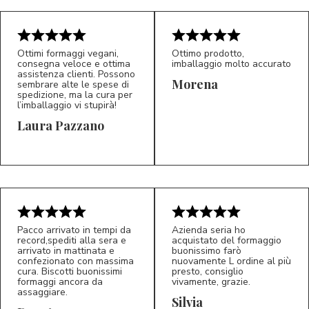
Ottimi formaggi vegani,
Ottimo prodotto,
consegna veloce e ottima
imballaggio molto accurato
assistenza clienti. Possono
Morena
sembrare alte le spese di
spedizione, ma la cura per
l’imballaggio vi stupirà!
Laura Pazzano
5/5
5/5
LP
M*
Pacco arrivato in tempi da
Azienda seria ho
record,spediti alla sera e
acquistato del formaggio
arrivato in mattinata e
buonissimo farò
confezionato con massima
nuovamente L ordine al più
cura. Biscotti buonissimi
presto, consiglio
formaggi ancora da
vivamente, grazie.
assaggiare.
Silvia