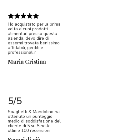
Ho acquistato per la prima
volta alcuni prodotti
alimentari presso questa
azienda, devo dire di
essermi trovata benissimo,
affidabili, gentili e
professionali.r
5/5
MC
Maria Cristina
5/5
Spaghetti & Mandolino ha
ottenuto un punteggio
medio di soddisfazione del
cliente di 5 su 5 nelle
ultime 100 recensioni
Scopri di più