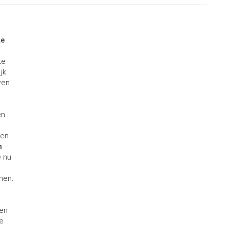
le
i
te
jk
ven
en
len
n
e nu
nen.
ten
de