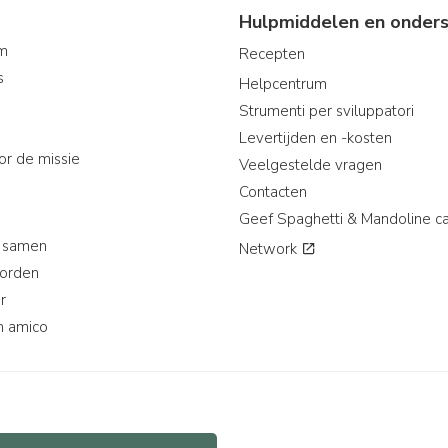
Hulpmiddelen en onders
am
Recepten
s
Helpcentrum
Strumenti per sviluppatori
Levertijden en -kosten
or de missie
Veelgestelde vragen
Contacten
Geef Spaghetti & Mandoline c
 samen
Network
worden
r
n amico