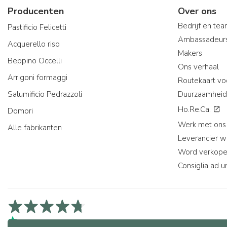
Producenten
Over ons
Bedrijf en te
Pastificio Felicetti
Ambassadeur
Acquerello riso
Makers
Beppino Occelli
Ons verhaal
Arrigoni formaggi
Routekaart vo
Salumificio Pedrazzoli
Duurzaamheid
Ho.Re.Ca.
Domori
Werk met ons
Alle fabrikanten
Leverancier 
Word verkope
Consiglia ad u
4,7/5 op Trustpilot