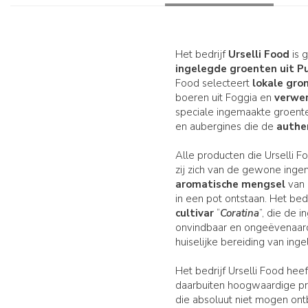
Het bedrijf
Urselli Food
is 
ingelegde groenten uit P
Food selecteert
lokale gro
boeren uit Foggia en
verwe
speciale ingemaakte groenten
en aubergines die de
authe
Alle producten die Urselli F
zij zich van de gewone ingem
aromatische mengsel
van 
in een pot ontstaan. Het bedr
cultivar
“
Coratina
”, die de
onvindbaar en ongeëvenaard i
huiselijke bereiding van ing
Het bedrijf Urselli Food hee
daarbuiten hoogwaardige pro
die absoluut niet mogen ont