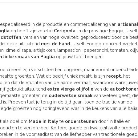
gespecialiseerd in de productie en commercialisering van
artisana
uglia
en heeft zijn zetel in
Cerignola
, in de provincie Foggia. Ursell
ndstoffen
, vers en van hoge kwaliteit, geproduceerd door de bes
rkt
deze uitsluitend
met de hand
. Urselli Food produceert werkeli
: cime di rapa, artisjokken, lampascioni, peperoncini, tomaten, olij
ntieke smaak van Puglia
op jouw tafel brengen!
ood creëert zijn verschillend en origineel, maar vooral onderscheid
aakte groenten. Wat dit bedrijf uniek maakt, is zijn
recept
, het
oliën dat de vruchten van de aarde verfraait, waardoor ware juwe
ijf gebruikt uitsluitend
extra vierge olijfolie
van de
autochtone
 ingemaakte groenten de
ouderwetse smaak
van weleer geeft, di
s. Proeven laat je terug in de tijd gaan, toen de traditie van de
elegde groenten nog springlevend was in de keukens van alle Italia
ft als doel om
Made in Italy
te
ondersteunen
door in Italië en
ducten te verspreiden. Kortom, goede en kwaliteitsvolle produc
breken in de voorraadkast van de liefhebber van traditionele goe