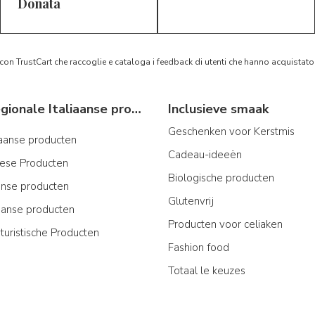
5/5
5/5
D*
S*
Donata
 con TrustCart che raccoglie e cataloga i feedback di utenti che hanno acquista
Typische regionale Italiaanse producten
Inclusieve smaak
Geschenken voor Kerstmis
iaanse producten
Cadeau-ideeën
iese Producten
Biologische producten
ijnse producten
Glutenvrij
aanse producten
Producten voor celiaken
turistische Producten
Fashion food
Totaal le keuzes