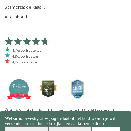
Scamorza: de kaas ...
Alle inhoud
4,7/5 op Trustpilot
4,9/5 op Trustcart
4,7/5 op Google
© 2026 Spaghetti e Mandolino SRL - Società Benefit | Verona - Italy |
+39 351 865 9444 | P.I. IT04913730232 | Certificazione BIO: IT-BIO-
016.380-0110744.2026.001 | REA VR-455804 |
Privacy- en
cookiebeleid
|
Sitemap