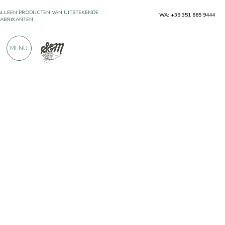
WA: +39 351 865 9444
MEER DAN 900 POSITIEVE RECENSIES
MENU
Producenten
Cagma