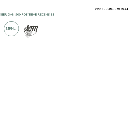
WA: +39 351 865 9444
MEER DAN 900 POSITIEVE RECENSIES
MENU
Producenten
Cantine Campana