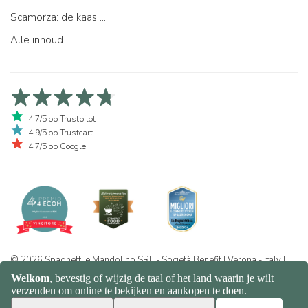
Scamorza: de kaas ...
Alle inhoud
4,7/5 op Trustpilot
4,9/5 op Trustcart
4,7/5 op Google
© 2026 Spaghetti e Mandolino SRL - Società Benefit | Verona - Italy |
+39 351 865 9444 | P.I. IT04913730232 | Certificazione BIO: IT-BIO-
016.380-0110744.2026.001 | REA VR-455804 |
Privacy- en
cookiebeleid
|
Sitemap