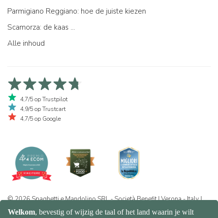
Parmigiano Reggiano: hoe de juiste kiezen
Scamorza: de kaas ...
Alle inhoud
4,7/5 op Trustpilot
4,9/5 op Trustcart
4,7/5 op Google
© 2026 Spaghetti e Mandolino SRL - Società Benefit | Verona - Italy |
+39 351 865 9444 | P.I. IT04913730232 | Certificazione BIO: IT-BIO-
016.380-0110744.2026.001 | REA VR-455804 |
Privacy- en