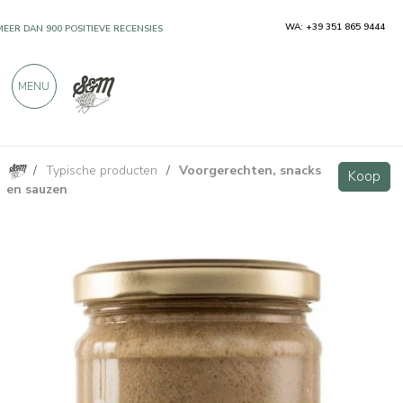
WA: +39 351 865 9444
MEER DAN 900 POSITIEVE RECENSIES
MENU
/
Typische producten
/
Voorgerechten, snacks
Crème met eekhoorntjesbrood 180 g
Koop
Koop
en sauzen