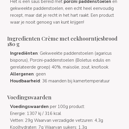
Het is een saus bereid met
porcini paddenstoelen
en
gekweekte paddenstoelen, een echt heel eenvoudig
recept, maar dat je recht in het hart raakt. Een product
waar je nooit genoeg van kunt krijgen!
Ingredienten Crème met eekhoorntjesbrood
180 g
Ingrediënten
: Gekweekte paddenstoelen (agaricus
bisporus), Porcini-paddenstoelen (Boletus edulis en
gerelateerde groep) 40%, maïsolie, zout, knoflook.
Allergenen
: geen
Houdbaarheid
: 36 maanden bij kamertemperatuur
Voedingswaarden
Voedingswaarden
per 100g product:
Energie: 1307 kj / 316 kcal
Vetten: 29g Waarvan verzadigde vetzuren: 4,3g
Koolhydraten: 7g Waarvan suikers: 1,3g