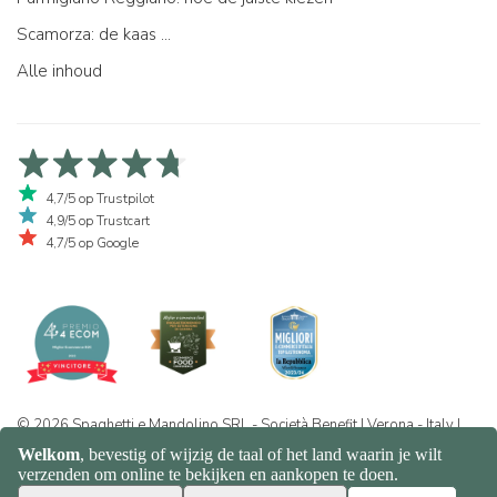
Scamorza: de kaas ...
Alle inhoud
4,7/5 op Trustpilot
4,9/5 op Trustcart
4,7/5 op Google
© 2026 Spaghetti e Mandolino SRL - Società Benefit | Verona - Italy |
+39 351 865 9444 | P.I. IT04913730232 | Certificazione BIO: IT-BIO-
016.380-0110744.2026.001 | REA VR-455804 |
Privacy- en
cookiebeleid
|
Sitemap