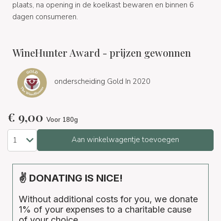
plaats, na opening in de koelkast bewaren en binnen 6
dagen consumeren.
WineHunter Award - prijzen gewonnen
onderscheiding Gold In 2020
€
9,00
Voor 180g
Aan winkelwagentje toevoegen
✌ DONATING IS NICE!
Without additional costs for you, we donate
1% of your expenses to a charitable cause
of your choice.