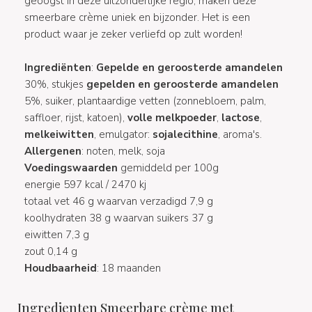
geoogst in deze uitzonderlijke regio, maken deze
smeerbare crème uniek en bijzonder. Het is een
product waar je zeker verliefd op zult worden!
Ingrediënten
:
Gepelde en geroosterde amandelen
30%, stukjes
gepelden en geroosterde amandelen
5%, suiker, plantaardige vetten (zonnebloem, palm,
saffloer, rijst, katoen),
volle melkpoeder
,
lactose
,
melkeiwitten
, emulgator:
sojalecithine
, aroma's.
Allergenen
: noten, melk, soja
Voedingswaarden
gemiddeld per 100g
energie 597 kcal / 2470 kj
totaal vet 46 g waarvan verzadigd 7,9 g
koolhydraten 38 g waarvan suikers 37 g
eiwitten 7,3 g
zout 0,14 g
Houdbaarheid
: 18 maanden
Ingredienten Smeerbare crème met