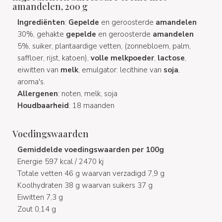
amandelen, 200 g
Ingrediënten
:
Gepelde
en geroosterde
amandelen
30%, gehakte
gepelde
en geroosterde
amandelen
5%, suiker, plantaardige vetten, (zonnebloem, palm,
saffloer, rijst, katoen),
volle
melkpoeder
,
lactose
,
eiwitten van
melk
, emulgator: lecithine van
soja
,
aroma's.
Allergenen
: noten, melk, soja
Houdbaarheid
: 18 maanden
Voedingswaarden
Gemiddelde voedingswaarden per 100g
Energie 597 kcal / 2470 kj
Totale vetten 46 g waarvan verzadigd 7,9 g
Koolhydraten 38 g waarvan suikers 37 g
Eiwitten 7,3 g
Zout 0,14 g