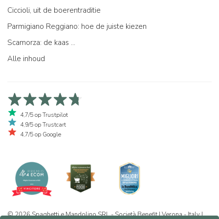
Ciccioli, uit de boerentraditie
Parmigiano Reggiano: hoe de juiste kiezen
Scamorza: de kaas ...
Alle inhoud
4,7/5 op Trustpilot
4,9/5 op Trustcart
4,7/5 op Google
© 2026 Spaghetti e Mandolino SRL - Società Benefit | Verona - Italy |