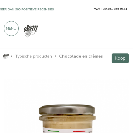
WA: +39 351 865 9444
MEER DAN 900 POSITIEVE RECENSIES
MENU
/
Typische producten
/
Chocolade en crèmes
Smeerbare crème met amandelen, 200 g
Koop
Koop