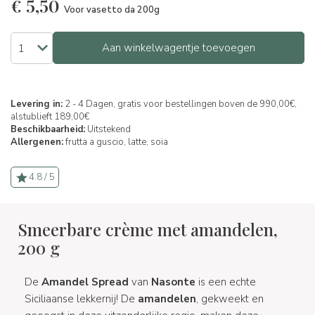
€
5,50
Voor vasetto da 200g
Aan winkelwagentje toevoegen
Levering in:
2 - 4 Dagen, gratis voor bestellingen boven de 990,00€,
alstublieft 189,00€
Beschikbaarheid:
Uitstekend
Allergenen:
frutta a guscio,
latte,
soia
4.8 / 5
Smeerbare crème met amandelen,
200 g
De
Amandel Spread
van
Nasonte
is een echte
Siciliaanse lekkernij! De
amandelen
, gekweekt en