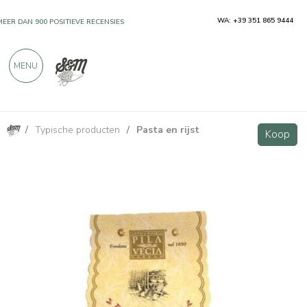
WA: +39 351 865 9444
MEER DAN 900 POSITIEVE RECENSIES
MENU
/
Typische producten
/
Pasta en rijst
Rijstbandjes - eiernoedels met rijstmeel 300 g
Koop
Koop