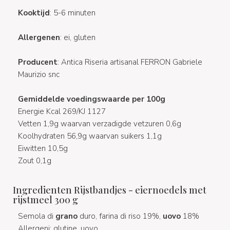
Kooktijd
: 5-6 minuten
Allergenen
: ei, gluten
Producent
: Antica Riseria artisanal FERRON Gabriele
Maurizio snc
Gemiddelde voedingswaarde per 100g
Energie Kcal 269/KJ 1127
Vetten 1,9g waarvan verzadigde vetzuren 0,6g
Koolhydraten 56,9g waarvan suikers 1,1g
Eiwitten 10,5g
Zout 0,1g
Ingredienten Rijstbandjes - eiernoedels met
rijstmeel 300 g
Semola di
grano
duro, farina di riso 19%,
uovo
18%
Allergeni: glutine, uovo