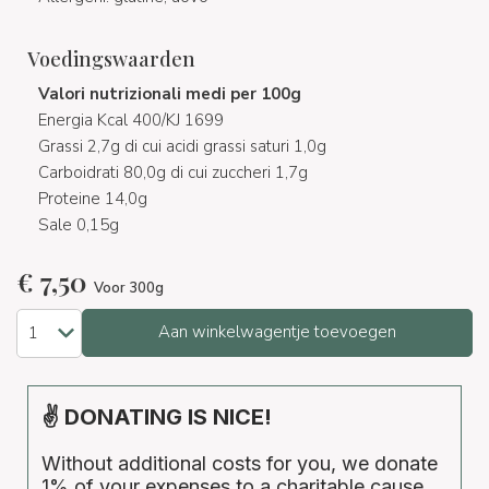
Voedingswaarden
Valori nutrizionali medi per 100g
Energia Kcal 400/KJ 1699
Grassi 2,7g di cui acidi grassi saturi 1,0g
Carboidrati 80,0g di cui zuccheri 1,7g
Proteine 14,0g
Sale 0,15g
€
7,50
Voor 300g
Aan winkelwagentje toevoegen
✌ DONATING IS NICE!
Without additional costs for you, we donate
1% of your expenses to a charitable cause