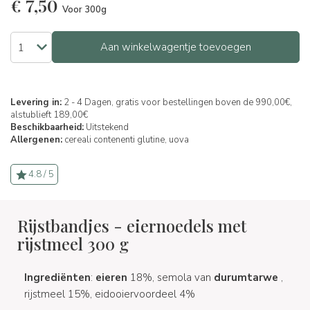
€
7,50
Voor 300g
Aan winkelwagentje toevoegen
Levering in:
2 - 4 Dagen, gratis voor bestellingen boven de 990,00€,
alstublieft 189,00€
Beschikbaarheid:
Uitstekend
Allergenen:
cereali contenenti glutine,
uova
4.8 / 5
Rijstbandjes - eiernoedels met
rijstmeel 300 g
Ingrediënten
:
eieren
18%, semola van
durumtarwe
,
rijstmeel 15%, eidooiervoordeel 4%