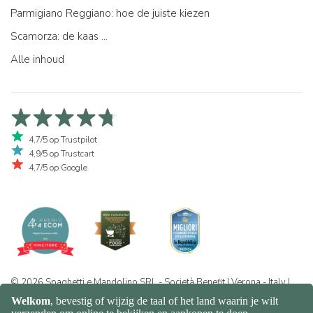
Parmigiano Reggiano: hoe de juiste kiezen
Scamorza: de kaas ...
Alle inhoud
4,7/5 op Trustpilot
4,9/5 op Trustcart
4,7/5 op Google
© 2026 Spaghetti e Mandolino SRL - Società Benefit | Verona - Italy |
+39 351 865 9444 | P.I. IT04913730232 | Certificazione BIO: IT-BIO-
016.380-0110744.2026.001 | REA VR-455804 |
Privacy- en