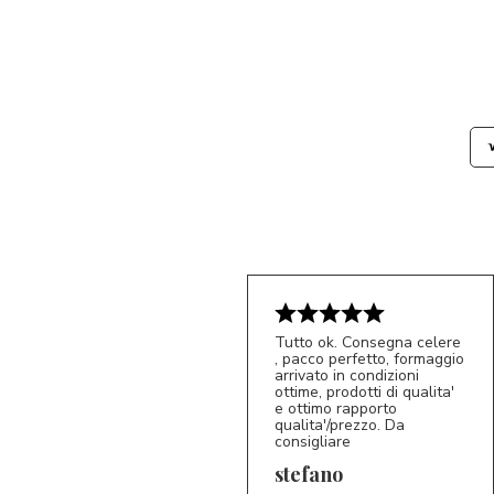
Tutto ok. Consegna celere
, pacco perfetto, formaggio
arrivato in condizioni
ottime, prodotti di qualita'
e ottimo rapporto
qualita'/prezzo. Da
consigliare
5/5
S*
stefano