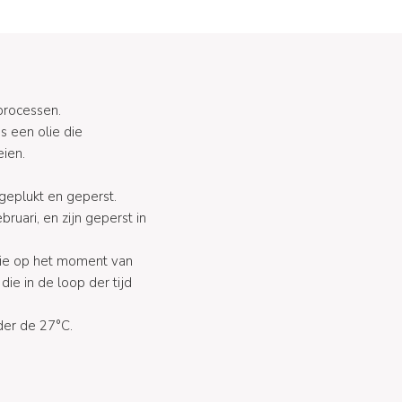
 processen.
is een olie die
eien.
 geplukt en geperst.
ruari, en zijn geperst in
die op het moment van
ie in de loop der tijd
der de 27°C.