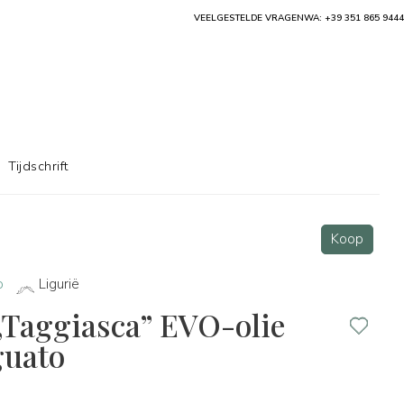
VEELGESTELDE VRAGEN
WA: +39 351 865 9444
Tijdschrift
Koop
o
Ligurië
„Taggiasca” EVO-olie
guato