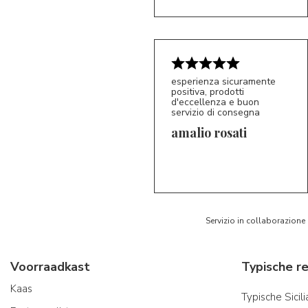
esperienza sicuramente
positiva, prodotti
d'eccellenza e buon
servizio di consegna
amalio rosati
5/5
AR
Servizio in collaborazione
Voorraadkast
Kaas
Typische Sicil