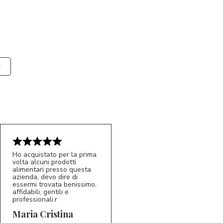
Ho acquistato per la prima
volta alcuni prodotti
alimentari presso questa
azienda, devo dire di
essermi trovata benissimo,
affidabili, gentili e
professionali.r
5/5
MC
Maria Cristina