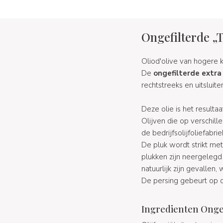
Ongefilterde „
Oliod'olive van hogere k
De
ongefilterde extra 
rechtstreeks en uitsluit
Deze olie is het resulta
Olijven die op verschill
de bedrijfsolijfoliefabrie
De pluk wordt strikt m
plukken zijn neergelegd 
natuurlijk zijn gevallen
De persing gebeurt op de
Ingredienten Ongef