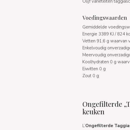
Olijf variëteiten taggias
Voedingswaarden
Gemiddelde voedingswa
Energie 3389 KJ / 824 kc
Vetten 91,6 g waarvan 
Enkelvoudig onverzadigd
Meervoudig onverzadigd
Koolhydraten 0 g waarva
Eiwitten 0 g
Zout 0 g
Ongefilterde „
keuken
L’
Ongefilterde Taggias