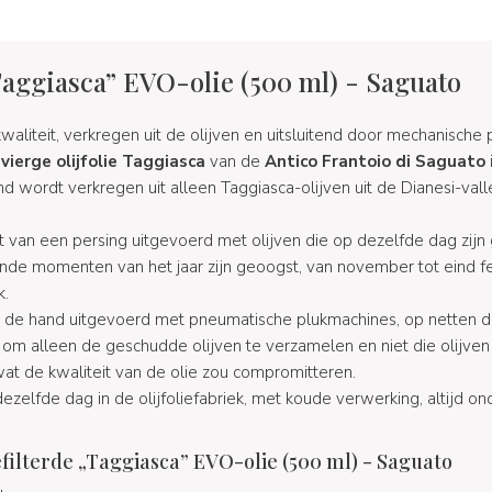
Taggiasca” EVO-olie (500 ml) - Saguato
waliteit, verkregen uit de olijven en uitsluitend door mechanische
vierge olijfolie Taggiasca
van de
Antico Frantoio di Saguato
end wordt verkregen uit alleen Taggiasca-olijven uit de Dianesi-vall
at van een persing uitgevoerd met olijven die op dezelfde dag zijn
ende momenten van het jaar zijn geoogst, van november tot eind feb
k.
et de hand uitgevoerd met pneumatische plukmachines, op netten 
om alleen de geschudde olijven te verzamelen en niet die olijven d
, wat de kwaliteit van de olie zou compromitteren.
zelfde dag in de olijfoliefabriek, met koude verwerking, altijd on
ilterde „Taggiasca” EVO-olie (500 ml) - Saguato