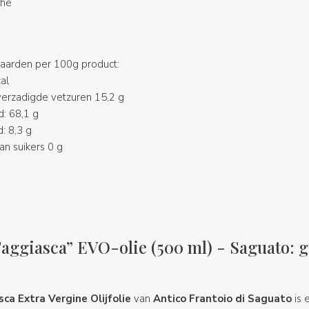
che
arden per 100g product:
al
verzadigde vetzuren 15,2 g
: 68,1 g
: 8,3 g
n suikers 0 g
Taggiasca” EVO-olie (500 ml) - Saguato: g
ca Extra Vergine Olijfolie
van
Antico Frantoio di Saguato
is 