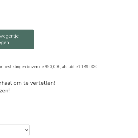
wagentje
egen
or bestellingen boven de 990,00€, alstublieft 189,00€
rhaal om te vertellen!
zen!