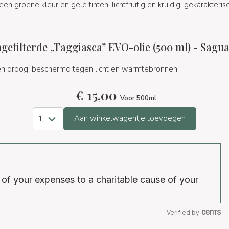
en groene kleur en gele tinten, lichtfruitig en kruidig, gekarakteri
efilterde „Taggiasca” EVO-olie (500 ml) - Saguat
en droog, beschermd tegen licht en warmtebronnen.
€
15,00
Voor 500ml
Aan winkelwagentje toevoegen
 of your expenses to a charitable cause of your
Verified by