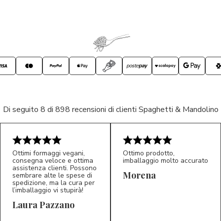
Di seguito 8 di 898 recensioni di clienti Spaghetti & Mandolino
Ottimi formaggi vegani,
Ottimo prodotto,
consegna veloce e ottima
imballaggio molto accurato
assistenza clienti. Possono
Morena
sembrare alte le spese di
spedizione, ma la cura per
l’imballaggio vi stupirà!
Laura Pazzano
5/5
5/5
LP
M*