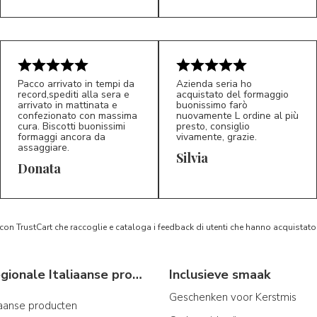
Pacco arrivato in tempi da
Azienda seria ho
record,spediti alla sera e
acquistato del formaggio
arrivato in mattinata e
buonissimo farò
confezionato con massima
nuovamente L ordine al più
cura. Biscotti buonissimi
presto, consiglio
formaggi ancora da
vivamente, grazie.
assaggiare.
Silvia
5/5
5/5
D*
S*
Donata
 con TrustCart che raccoglie e cataloga i feedback di utenti che hanno acquista
Typische regionale Italiaanse producten
Inclusieve smaak
Geschenken voor Kerstmis
iaanse producten