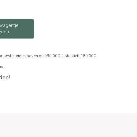
wagentje
egen
or bestellingen boven de 990,00€, alstublieft 189,00€
ine
den!