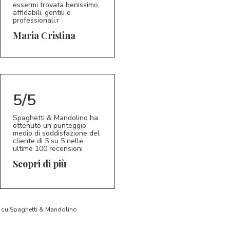
essermi trovata benissimo,
affidabili, gentili e
professionali.r
5/5
MC
Maria Cristina
5/5
Spaghetti & Mandolino ha
ottenuto un punteggio
medio di soddisfazione del
cliente di 5 su 5 nelle
ultime 100 recensioni
Scopri di più
to su Spaghetti & Mandolino