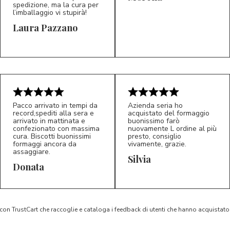
spedizione, ma la cura per
l’imballaggio vi stupirà!
Laura Pazzano
5/5
5/5
LP
M*
Pacco arrivato in tempi da
Azienda seria ho
record,spediti alla sera e
acquistato del formaggio
arrivato in mattinata e
buonissimo farò
confezionato con massima
nuovamente L ordine al più
cura. Biscotti buonissimi
presto, consiglio
formaggi ancora da
vivamente, grazie.
assaggiare.
Silvia
5/5
5/5
D*
S*
Donata
 con TrustCart che raccoglie e cataloga i feedback di utenti che hanno acquista