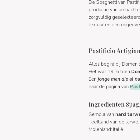
De Spaghetti van Pastifi
productie van ambachtel
zorgvuldig geselecteer
textuur en een ongeëve
Pastificio Artigi
Alles begint bij Domen
Het was 1916 toen
Dom
Een
jonge man die al pa
naar de pagina van
Past
Ingredienten Spaghe
Semola van
hard tarw
Teeltland van de tarwe:
Molenland: Italië