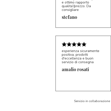
e ottimo rapporto
qualita'/prezzo. Da
consigliare
5/5
S*
stefano
esperienza sicuramente
positiva, prodotti
d'eccellenza e buon
servizio di consegna
amalio rosati
5/5
AR
Servizio in collaborazione