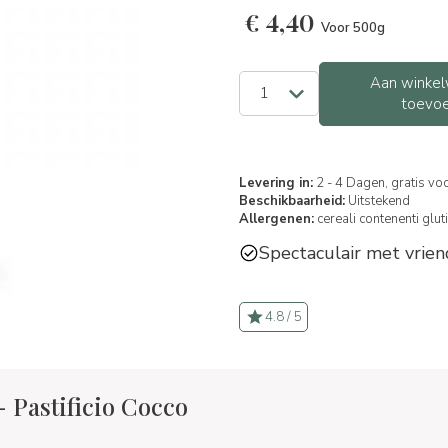
€
4,40
Voor 500g
Aan winkel
toevo
Levering in:
2 - 4 Dagen, gratis vo
Beschikbaarheid:
Uitstekend
Allergenen:
cereali contenenti glut
Spectaculair met vrien
4.8 / 5
- Pastificio Cocco