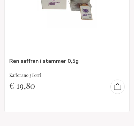
Ren saffran i stammer 0,5g
Zafferano 3Torri
€
19,80