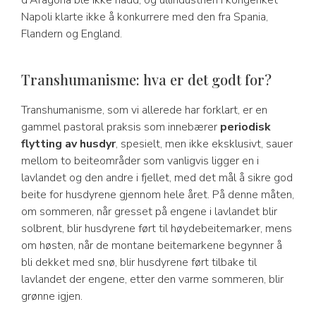
d'Aragona ble ikke nådd, og ullindustrien i kongeriket
Napoli klarte ikke å konkurrere med den fra Spania,
Flandern og England.
Transhumanisme: hva er det godt for?
Transhumanisme, som vi allerede har forklart, er en
gammel pastoral praksis som innebærer
periodisk
flytting av husdyr
, spesielt, men ikke eksklusivt, sauer
mellom to beiteområder som vanligvis ligger en i
lavlandet og den andre i fjellet, med det mål å sikre god
beite for husdyrene gjennom hele året. På denne måten,
om sommeren, når gresset på engene i lavlandet blir
solbrent, blir husdyrene ført til høydebeitemarker, mens
om høsten, når de montane beitemarkene begynner å
bli dekket med snø, blir husdyrene ført tilbake til
lavlandet der engene, etter den varme sommeren, blir
grønne igjen.