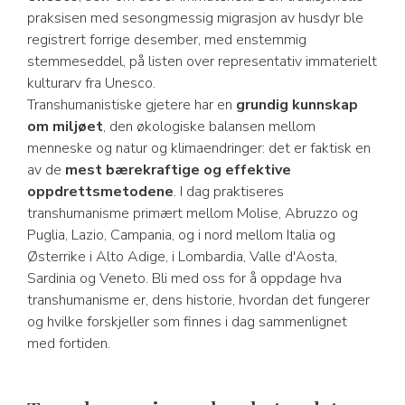
praksisen med sesongmessig migrasjon av husdyr ble
registrert forrige desember, med enstemmig
stemmeseddel, på listen over representativ immaterielt
kulturarv fra Unesco.
Transhumanistiske gjetere har en
grundig kunnskap
om miljøet
, den økologiske balansen mellom
menneske og natur og klimaendringer: det er faktisk en
av de
mest bærekraftige og effektive
oppdrettsmetodene
. I dag praktiseres
transhumanisme primært mellom Molise, Abruzzo og
Puglia, Lazio, Campania, og i nord mellom Italia og
Østerrike i Alto Adige, i Lombardia, Valle d'Aosta,
Sardinia og Veneto. Bli med oss for å oppdage hva
transhumanisme er, dens historie, hvordan det fungerer
og hvilke forskjeller som finnes i dag sammenlignet
med fortiden.