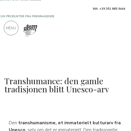
KUN PRODUKTER FRA FREMRAGENDE
WA: +39 351 865 9444
PRODUSENTER
MENU
OVER 900 POSITIVE ANMELDELSER
Transhumance: den gamle
tradisjonen blitt Unesco-arv
Den
transhumanisme, et immaterielt kulturarv fra
Unesco
, selv om det er immaterielt. Den tradisjonelle