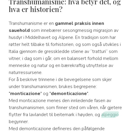
Transhumanisme: hva betyr det, og
hva er historien?
Transhumanisme er en
gammel praksis innen
sauehold
som innebærer sesongmessig migrasjon av
husdyr i Middelhavet og Alpene. En tradisjon som har
røtter helt tilbake til forhistorien, og som også utvikles i
Italia gjennom de gresskledde stiene av “tratturi” som
vitner, i dag som i går, om en balansert forhold mellom
menneske og natur og en bærekraftig utnyttelse av
naturressursene.
For å beskrive trinnene i de bevegelsene som skjer
under transhumanismen, brukes begrepene:
"
monticazione
" og "
demonticazione
".
Med monticazione menes den innledende fasen av
transhumanismen, som finner sted om våren, når gjetere
flytter fra lavlandet til beitemark i høyden, og
alpeggio
begynner.
Med demonticazione defineres den påfølgende