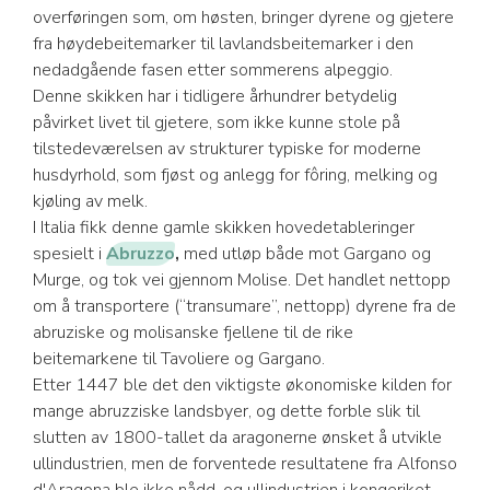
overføringen som, om høsten, bringer dyrene og gjetere
fra høydebeitemarker til lavlandsbeitemarker i den
nedadgående fasen etter sommerens alpeggio.
Denne skikken har i tidligere århundrer betydelig
påvirket livet til gjetere, som ikke kunne stole på
tilstedeværelsen av strukturer typiske for moderne
husdyrhold, som fjøst og anlegg for fôring, melking og
kjøling av melk.
I Italia fikk denne gamle skikken hovedetableringer
spesielt i
Abruzzo
,
med utløp både mot Gargano og
Murge, og tok vei gjennom Molise. Det handlet nettopp
om å transportere (“transumare”, nettopp) dyrene fra de
abruziske og molisanske fjellene til de rike
beitemarkene til Tavoliere og Gargano.
Etter 1447 ble det den viktigste økonomiske kilden for
mange abruzziske landsbyer, og dette forble slik til
slutten av 1800-tallet da aragonerne ønsket å utvikle
ullindustrien, men de forventede resultatene fra Alfonso