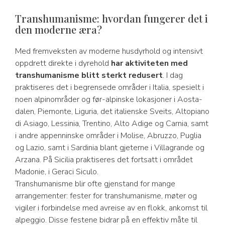
Transhumanisme: hvordan fungerer det i
den moderne æra?
Med fremveksten av moderne husdyrhold og intensivt
oppdrett direkte i dyrehold
har aktiviteten med
transhumanisme blitt sterkt redusert
. I dag
praktiseres det i begrensede områder i Italia, spesielt i
noen alpinområder og før-alpinske lokasjoner i Aosta-
dalen, Piemonte, Liguria, det italienske Sveits, Altopiano
di Asiago, Lessinia, Trentino, Alto Adige og Carnia, samt
i andre appenninske områder i Molise, Abruzzo, Puglia
og Lazio, samt i Sardinia blant gjeterne i Villagrande og
Arzana. På Sicilia praktiseres det fortsatt i området
Madonie, i Geraci Siculo.
Transhumanisme blir ofte gjenstand for mange
arrangementer: fester for transhumanisme, møter og
vigiler i forbindelse med avreise av en flokk, ankomst til
alpeggio. Disse festene bidrar på en effektiv måte til