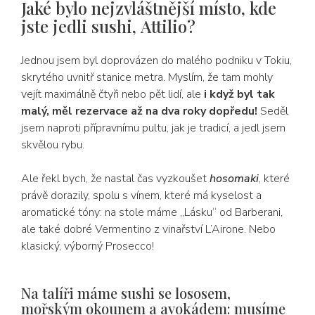
Jaké bylo nejzvláštnější místo, kde
jste jedli sushi, Attilio?
Jednou jsem byl doprovázen do malého podniku v Tokiu,
skrytého uvnitř stanice metra. Myslím, že tam mohly
vejít maximálně čtyři nebo pět lidí, ale
i když byl tak
malý, měl rezervace až na dva roky dopředu!
Seděl
jsem naproti přípravnímu pultu, jak je tradicí, a jedl jsem
skvělou rybu.
Ale řekl bych, že nastal čas vyzkoušet
hosomaki
, které
právě dorazily, spolu s vínem, které má kyselost a
aromatické tóny: na stole máme „Lásku“ od Barberani,
ale také dobré Vermentino z vinařství L’Airone. Nebo
klasický, výborný Prosecco!
Na talíři máme sushi se lososem,
mořským okounem a avokádem: musíme