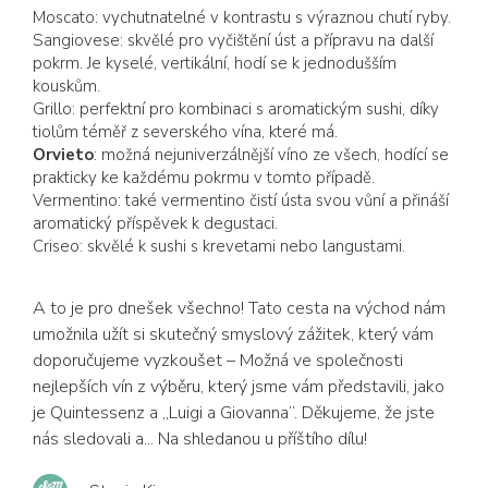
Moscato: vychutnatelné v kontrastu s výraznou chutí ryby.
Sangiovese: skvělé pro vyčištění úst a přípravu na další
pokrm. Je kyselé, vertikální, hodí se k jednodušším
kouskům.
Grillo: perfektní pro kombinaci s aromatickým sushi, díky
tiolům téměř z severského vína, které má.
Orvieto
: možná nejuniverzálnější víno ze všech, hodící se
prakticky ke každému pokrmu v tomto případě.
Vermentino: také vermentino čistí ústa svou vůní a přináší
aromatický příspěvek k degustaci.
Criseo: skvělé k sushi s krevetami nebo langustami.
A to je pro dnešek všechno! Tato cesta na východ nám
umožnila užít si skutečný smyslový zážitek, který vám
doporučujeme vyzkoušet – Možná ve společnosti
nejlepších vín z výběru, který jsme vám představili, jako
je Quintessenz a „Luigi a Giovanna“. Děkujeme, že jste
nás sledovali a... Na shledanou u příštího dílu!