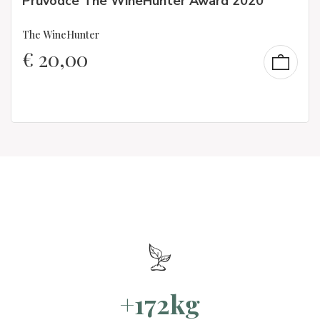
Průvodce The WineHunter Award 2020
The WineHunter
€
20,00
+172kg