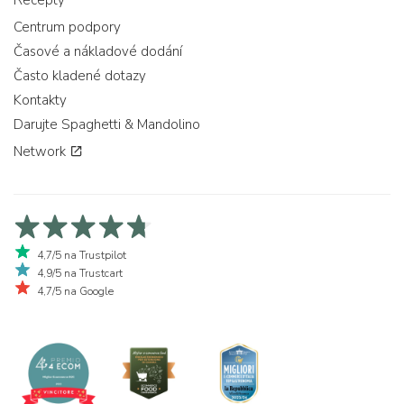
Recepty
Centrum podpory
Časové a nákladové dodání
Často kladené dotazy
Kontakty
Darujte Spaghetti & Mandolino
Network
4,7/5 na Trustpilot
4,9/5 na Trustcart
4,7/5 na Google