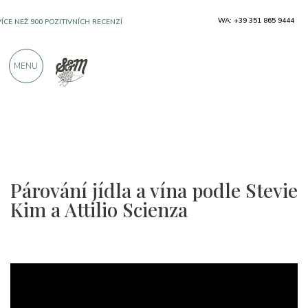
WA: +39 351 865 9444
VÍCE NEŽ 900 POZITIVNÍCH RECENZÍ
MENU
Párování jídla a vína podle Stevie
Kim a Attilio Scienza