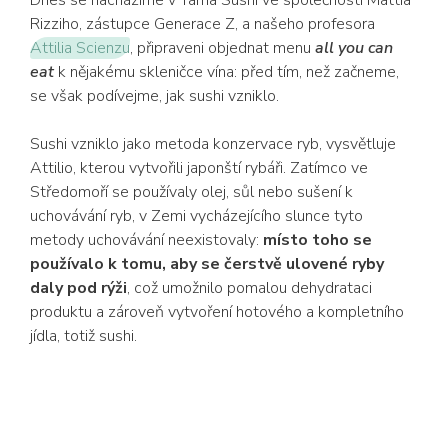
Dnes se nacházíme v Yama Sushi ve společnosti Mattia
Rizziho, zástupce Generace Z, a našeho profesora
Attilia Scienzu
, připraveni objednat menu
all you can
eat
k nějakému skleničce vína: před tím, než začneme,
se však podívejme, jak sushi vzniklo.
Sushi vzniklo jako metoda konzervace ryb, vysvětluje
Attilio, kterou vytvořili japonští rybáři. Zatímco ve
Středomoří se používaly olej, sůl nebo sušení k
uchovávání ryb, v Zemi vycházejícího slunce tyto
metody uchovávání neexistovaly:
místo toho se
používalo k tomu, aby se čerstvě ulovené ryby
daly pod rýži
, což umožnilo pomalou dehydrataci
produktu a zároveň vytvoření hotového a kompletního
jídla, totiž sushi.