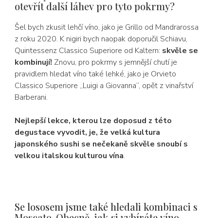
otevřít další láhev pro tyto pokrmy?
Šel bych zkusit lehčí víno, jako je Grillo od Mandrarossa
z roku 2020. K nigiri bych naopak doporučil Schiavu,
Quintessenz Classico Superiore od Kaltern:
skvěle se
kombinují!
Znovu, pro pokrmy s jemnější chutí je
pravidlem hledat víno také lehké, jako je Orvieto
Classico Superiore „Luigi a Giovanna“, opět z vinařství
Barberani.
Nejlepší lekce, kterou lze doposud z této
degustace vyvodit, je, že velká kultura
japonského sushi se nečekaně skvěle snoubí s
velkou italskou kulturou vína
.
Se lososem jsme také hledali kombinaci s
Moscato. Obecně, jak si vybíráte víno,