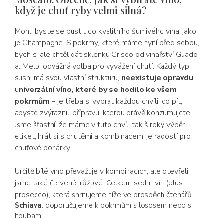
když je chuť ryby velmi silná?
Mohli byste se pustit do kvalitního šumivého vína, jako
je Champagne. S pokrmy, které máme nyní před sebou,
bych si ale chtěl dát sklenku Criseo od vinařství Guado
al Melo: odvážná volba pro vyvážení chutí. Každý typ
sushi má svou vlastní strukturu,
neexistuje opravdu
univerzální víno, které by se hodilo ke všem
pokrmům
– je třeba si vybrat každou chvíli, co pít,
abyste zvýraznili přípravu, kterou právě konzumujete.
Jsme šťastní, že máme v tuto chvíli tak široký výběr
etiket, hrát si s chutěmi a kombinacemi je radostí pro
chuťové pohárky.
Určitě bílé víno převažuje v kombinacích, ale otevřeli
jsme také červené, růžové. Celkem sedm vín (plus
prosecco), která shrnujeme níže ve prospěch čtenářů.
Schiava
: doporučujeme k pokrmům s lososem nebo s
houbami.