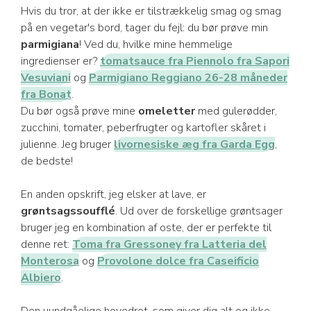
Hvis du tror, at der ikke er tilstrækkelig smag og smag
på en vegetar's bord, tager du fejl: du bør prøve min
parmigiana
! Ved du, hvilke mine hemmelige
ingredienser er?
tomatsauce fra Piennolo fra Sapori
Vesuviani
og
Parmigiano Reggiano 26-28 måneder
fra Bonat
.
Du bør også prøve mine
omeletter
med gulerødder,
zucchini, tomater, peberfrugter og kartofler skåret i
julienne. Jeg bruger
livornesiske æg fra Garda Egg
,
de bedste!
En anden opskrift, jeg elsker at lave, er
grøntsagssoufflé
. Ud over de forskellige grøntsager
bruger jeg en kombination af oste, der er perfekte til
denne ret:
Toma fra Gressoney fra Latteria del
Monterosa
og
Provolone dolce fra Caseificio
Albiero
.