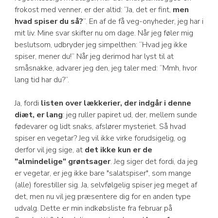
frokost med venner, er der altid: “Ja, det er fint,
men
hvad spiser du så?
”. En af de få veg-onyheder, jeg har i
mit liv. Mine svar skifter nu om dage. Når jeg føler mig
beslutsom, udbryder jeg simpelthen: “Hvad jeg ikke
spiser, mener du!” Når jeg derimod har lyst til at
småsnakke, advarer jeg den, jeg taler med: “Mmh, hvor
lang tid har du?”.
Ja, fordi
listen over lækkerier, der indgår i denne
diæt, er lang
: jeg ruller papiret ud, der, mellem sunde
fødevarer og lidt snaks, afslører mysteriet. Så hvad
spiser en vegetar? Jeg vil ikke virke forudsigelig, og
derfor vil jeg sige, at
det ikke kun er de
"almindelige" grøntsager
. Jeg siger det fordi, da jeg
er vegetar, er jeg ikke bare "salatspiser", som mange
(alle) forestiller sig. Ja, selvfølgelig spiser jeg meget af
det, men nu vil jeg præsentere dig for en anden type
udvalg. Dette er min indkøbsliste fra februar på