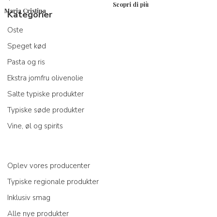
Scopri di più
Maria Cristina
Kategorier
Oste
Speget kød
Pasta og ris
Ekstra jomfru olivenolie
Salte typiske produkter
Typiske søde produkter
Vine, øl og spirits
Oplev vores producenter
Typiske regionale produkter
Inklusiv smag
Alle nye produkter