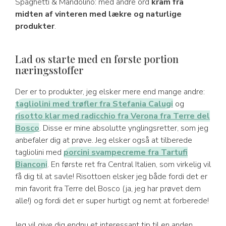
Spaghetti & Mandolino: med andre ord
kram fra
midten af vinteren med lækre og naturlige
produkter
.
Lad os starte med en første portion
næringsstoffer
Der er to produkter, jeg elsker mere end mange andre:
tagliolini med trøfler fra Stefania Calugi
og
risotto klar med radicchio fra Verona fra Terre del
Bosco
. Disse er mine absolutte ynglingsretter, som jeg
anbefaler dig at prøve. Jeg elsker også at tilberede
tagliolini med
porcini svampecreme fra Tartufi
Bianconi
. En første ret fra Central Italien, som virkelig vil
få dig til at savle! Risottoen elsker jeg både fordi det er
min favorit fra Terre del Bosco (ja, jeg har prøvet dem
alle!) og fordi det er super hurtigt og nemt at forberede!
Jeg vil give dig endnu et interessant tip til en anden