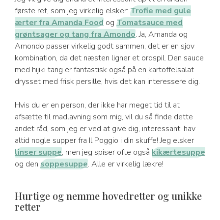
første ret, som jeg virkelig elsker:
Trofie med gule
ærter fra Amanda Food
og
Tomatsauce med
grøntsager og tang fra Amondo
. Ja, Amanda og
Amondo passer virkelig godt sammen, det er en sjov
kombination, da det næsten ligner et ordspil. Den sauce
med hijiki tang er fantastisk også på en kartoffelsalat
drysset med frisk persille, hvis det kan interessere dig.
Hvis du er en person, der ikke har meget tid til at
afsætte til madlavning som mig, vil du så finde dette
andet råd, som jeg er ved at give dig, interessant: hav
altid nogle supper fra Il Poggio i din skuffe! Jeg elsker
linser suppe
, men jeg spiser ofte også
kikærtesuppe
og den
soppesuppe
. Alle er virkelig lækre!
Hurtige og nemme hovedretter og unikke
retter