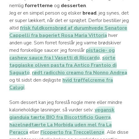
nemlig
forretterne
og
desserten
.
Jeg er en simpel person og elsker
bread
, jeg synes, det
er super lækkert, når det er sprøjtet. Derfor bestiller jeg
altid
frisk fuldkornsbrød af durumhvede Senatore
Cappelli fra bageriet Rosa Maria Vittoria
hver
anden uge. Som forret foreslår jeg varme brødskiver
med forskellige saucer: jeg foreslår
pistacie- og
cashew sauce fra I Vasetti di Riccardo
,
sorte
taggiaske oliven pasta fra Antico Frantoio di
Saguato
,
rødt radicchio creamo fra Nonno Andrea
og til sidst den dejligste
hvid trøffelcreme fra
Calugi
.
Som dessert kan jeg foreslå nogle mere eller mindre
kalorieholdige løsninger, så vurder selv:
vegansk
gianduia tærte BIO fra Biscottificio Guerra
,
hazelnødtærte La Morbida uden mel fra La
Peracca
eller
Ficoperto fra Treccellenze
. Alle disse