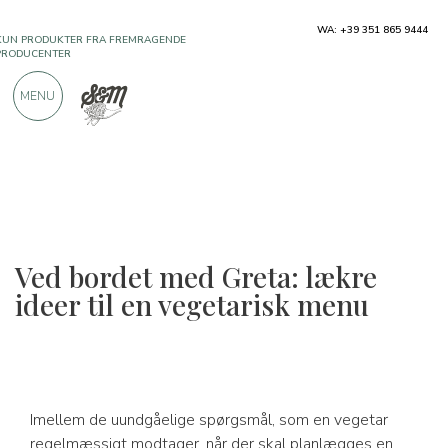
KUN PRODUKTER FRA FREMRAGENDE
WA: +39 351 865 9444
PRODUCENTER
MENU
OVER 900 POSITIVE ANMELDELSER
Ved bordet med Greta: lækre
ideer til en vegetarisk menu
Imellem de uundgåelige spørgsmål, som en vegetar
regelmæssigt modtager, når der skal planlægges en