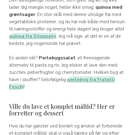
Den uundgåelige hovedret, som giver dig alt og ikke
lader dig mangle noget, heller ikke smag:
quinoa med
grøntsager
. En stor skål med denne utrolige frø med
vegetabilske proteiner, og du har nok både med hensyn
til næringsstoffer og energi hele dagen! Jeg bruger altid
quinoa fra Stoppato
. Jeg må sige, at det er en af de
bedste, jeg nogensinde har prøvet.
En anden idé?
Perlebygssalat
, et fremragende
alternativ til pasta og ris. Jeg elsker at lave den med
zucchini, peberfrugter og cherrytomater. Hvilken byg at
have i skuffen? Selvfølgelig
perlebyg fra Fratelli
Foschi
!
Ville du lave et komplet måltid? Her er
forretter og dessert
Hvis du har gæster ved bordet og ønsker at forberede
et komplet måltid, skal vi også tænke på før og efter,