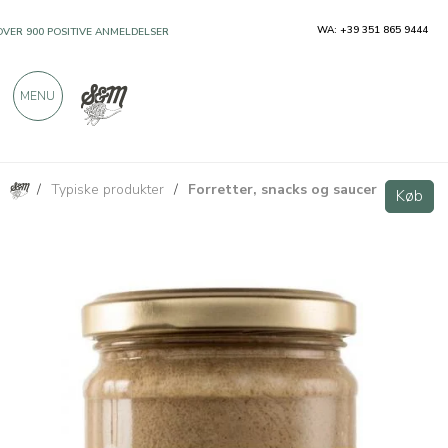
WA: +39 351 865 9444
OVER 900 POSITIVE ANMELDELSER
MENU
/
Typiske produkter
/
Forretter, snacks og saucer
Trøffel svampe creme 180g
Køb
Køb