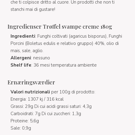
che ti colpisce dritto al cuore. Un prodotti che non ti
stanchi mai di gustare!
Ingredienser Trøffel svampe creme 180g
Ingredienti
: Funghi coltivati (agaricus bisporus), Funghi
Porcini (Boletus edulis e relativo gruppo) 40%, olio di
mais, sale, aglio.
Allergeni
: nessuno
Shelf life
: 36 mesi temperatura ambiente
Ernæringsværdier
Valori nutrizionali
per 100g di prodotto:
Energia: 1307 kj / 316 kcal
Grassi: 29g Di cui acidi grassi saturi: 4,3g
Carboidrati: 7g Di cui zuccheri: 1,3g
Proteine: 5,6g
Sale: 0,9g