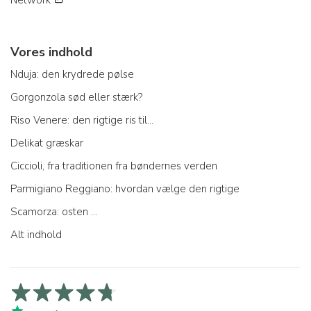
Vores indhold
Nduja: den krydrede pølse
Gorgonzola sød eller stærk?
Riso Venere: den rigtige ris til...
Delikat græskar
Ciccioli, fra traditionen fra bøndernes verden
Parmigiano Reggiano: hvordan vælge den rigtige
Scamorza: osten ...
Alt indhold