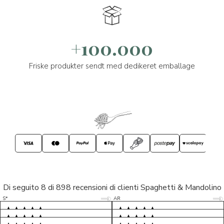
+100.000
Friske produkter sendt med dedikeret emballage
Di seguito 8 di 898 recensioni di clienti Spaghetti & Mandolino
5/5
5/5
S*
AR
5/5
5/5
LP
D*
5/5
5/5
M*
S*
5/5
Tutto ok. Consegna celere , pacco
esperienza sicuramente positiva,
MC