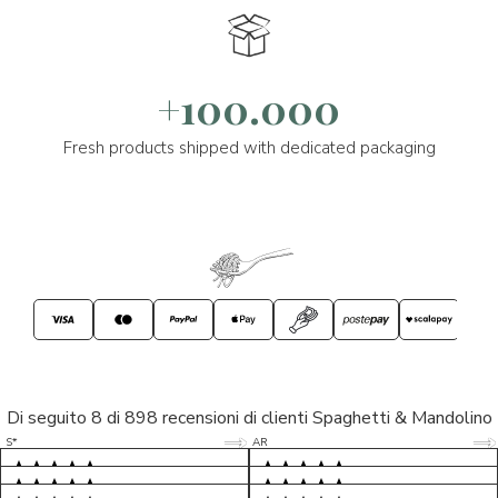
+100.000
Fresh products shipped with dedicated packaging
Di seguito 8 di 898 recensioni di clienti Spaghetti & Mandolino
5/5
5/5
S*
AR
5/5
5/5
LP
D*
5/5
5/5
M*
S*
5/5
Tutto ok. Consegna celere , pacco
esperienza sicuramente positiva,
MC