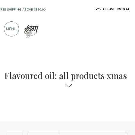
WA: +39 351 865 9444
FREE SHIPPING ABOVE €990,00
ONLY PRODUCTS FROM EXCELLENT
MENU
MANUFACTURERS
OVER 900 POSITIVE REVIEWS
The food and wine selections
Xmas
Flavoured oil: all products xmas