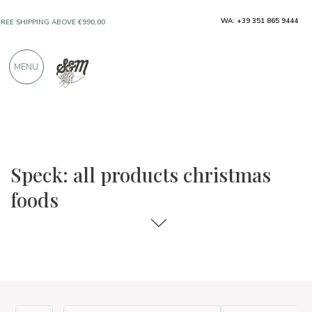
WA: +39 351 865 9444
FREE SHIPPING ABOVE €990,00
ONLY PRODUCTS FROM EXCELLENT
MENU
MANUFACTURERS
OVER 900 POSITIVE REVIEWS
The food and wine selections
Christmas foods
Speck: all products christmas
foods