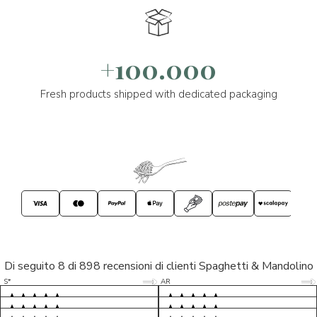
+100.000
Fresh products shipped with dedicated packaging
Di seguito 8 di 898 recensioni di clienti Spaghetti & Mandolino
5/5
5/5
S*
AR
5/5
5/5
LP
D*
5/5
5/5
M*
S*
5/5
Tutto ok. Consegna celere , pacco
esperienza sicuramente positiva,
MC