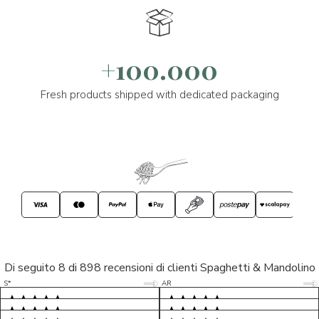
+100.000
Fresh products shipped with dedicated packaging
Di seguito 8 di 898 recensioni di clienti Spaghetti & Mandolino
5/5
5/5
S*
AR
5/5
5/5
LP
D*
5/5
5/5
M*
S*
5/5
Tutto ok. Consegna celere , pacco
esperienza sicuramente positiva,
MC