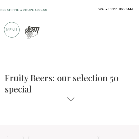
WA: +39 351 865 9444
FREE SHIPPING ABOVE €990,00
ONLY PRODUCTS FROM EXCELLENT
MENU
MANUFACTURERS
OVER 900 POSITIVE REVIEWS
The food and wine selections
50 Special
Fruity Beers: our selection 50
special