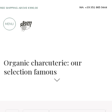
WA: +39 351 865 9444
FREE SHIPPING ABOVE €990,00
ONLY PRODUCTS FROM EXCELLENT
MENU
MANUFACTURERS
OVER 900 POSITIVE REVIEWS
The food and wine selections
Famous
Organic charcuterie: our
selection famous