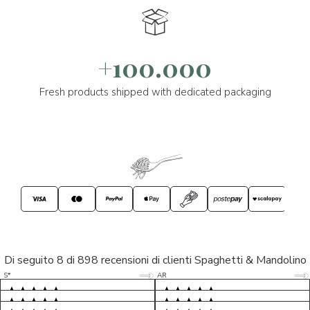
+100.000
Fresh products shipped with dedicated packaging
Di seguito 8 di 898 recensioni di clienti Spaghetti & Mandolino
5/5
5/5
S*
AR
5/5
5/5
LP
D*
5/5
5/5
M*
S*
5/5
Tutto ok. Consegna celere , pacco
esperienza sicuramente positiva,
MC