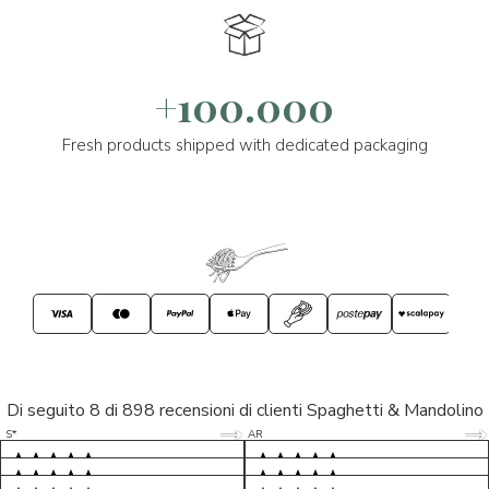
+100.000
Fresh products shipped with dedicated packaging
Di seguito 8 di 898 recensioni di clienti Spaghetti & Mandolino
5/5
5/5
S*
AR
5/5
5/5
LP
D*
5/5
5/5
M*
S*
5/5
Tutto ok. Consegna celere , pacco
esperienza sicuramente positiva,
MC