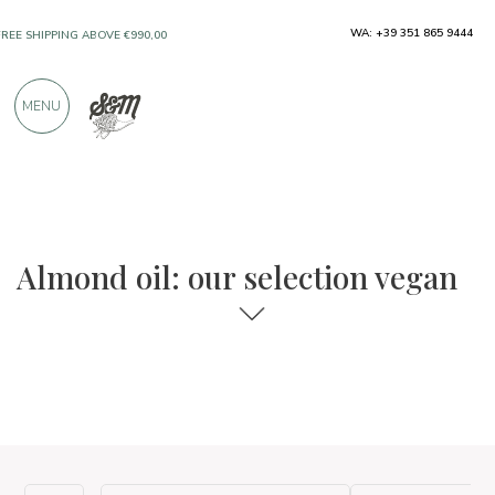
WA: +39 351 865 9444
FREE SHIPPING ABOVE €990,00
ONLY PRODUCTS FROM EXCELLENT
MENU
MANUFACTURERS
OVER 900 POSITIVE REVIEWS
The food and wine selections
Vegan
Almond oil: our selection vegan