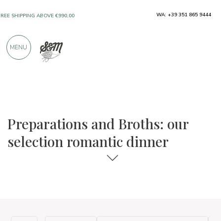
WA: +39 351 865 9444
FREE SHIPPING ABOVE €990,00
ONLY PRODUCTS FROM EXCELLENT
MENU
MANUFACTURERS
OVER 900 POSITIVE REVIEWS
The food and wine selections
Romantic dinner
Preparations and Broths: our
selection romantic dinner