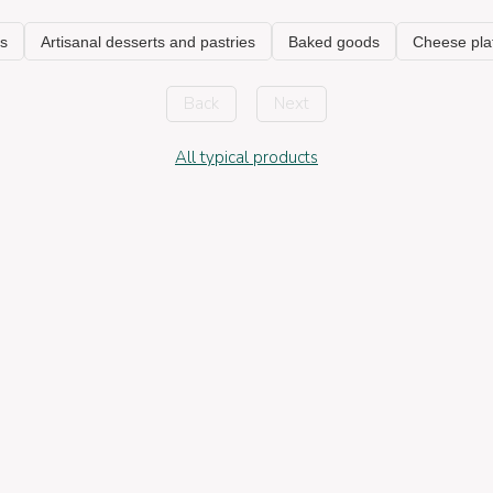
Back
Next
All typical products