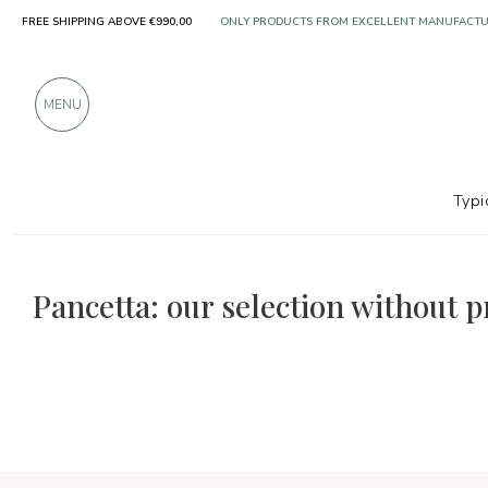
FREE SHIPPING ABOVE €990,00
ONLY PRODUCTS FROM EXCELLENT MANUFACT
OVER 900 POSITIVE REVIEWS
MENU
Typi
The food and wine selections
Without preservatives
Pancetta: our selection without p