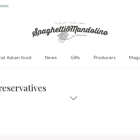
URERS
cal italian food
News
Gifts
Producers
Maga
reservatives