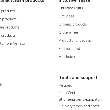
ional Italian products
Inclusive Taste
Christmas gifts
n products
Gift ideas
n products
Organic products
ian products
Gluten-free
n products
Products for celiacs
cts from Veneto
Fashion food
All choices
Tools and support
 team
Recipes
Help Center
Strumenti per sviluppatori
Delivery times and costs