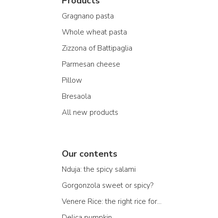
Products
Gragnano pasta
Whole wheat pasta
Zizzona of Battipaglia
Parmesan cheese
Pillow
Bresaola
All new products
Our contents
Nduja: the spicy salami
Gorgonzola sweet or spicy?
Venere Rice: the right rice for...
Delica pumpkin