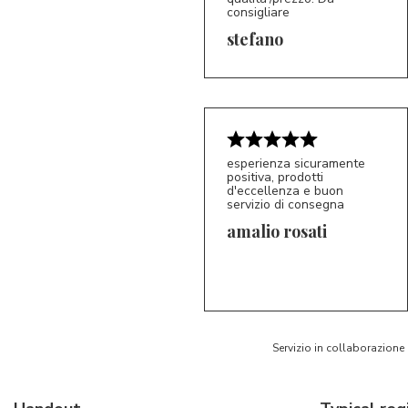
consigliare
5/5
S*
stefano
esperienza sicuramente
positiva, prodotti
d'eccellenza e buon
servizio di consegna
amalio rosati
5/5
AR
Servizio in collaborazione