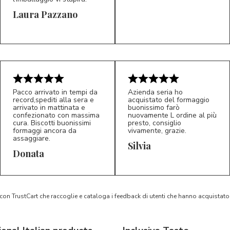
Laura Pazzano
5/5
5/5
LP
M*
Pacco arrivato in tempi da
Azienda seria ho
record,spediti alla sera e
acquistato del formaggio
arrivato in mattinata e
buonissimo farò
confezionato con massima
nuovamente L ordine al più
cura. Biscotti buonissimi
presto, consiglio
formaggi ancora da
vivamente, grazie.
assaggiare.
Silvia
5/5
5/5
D*
S*
Donata
 con TrustCart che raccoglie e cataloga i feedback di utenti che hanno acquista