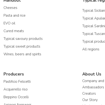
Handout
Typical reg
Cheeses
Typical Sicilia
Pasta and rice
Typical Apulia
EVO oil
Typical Sardin
Cured meats
Typical Tusca
Typical savoury products
Typical produ
Typical sweet products
All regions
Wines, beers and spirits
Producers
About Us
Company and
Pastificio Felicetti
Ambassadors
Acquerello riso
Creators
Beppino Occelli
Our Story
Arrigoni formaggi