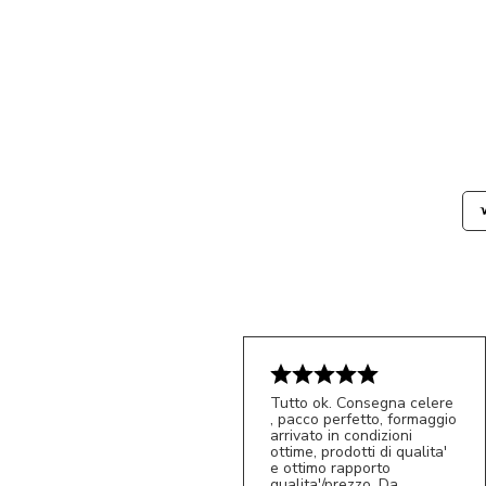
Tutto ok. Consegna celere
, pacco perfetto, formaggio
arrivato in condizioni
ottime, prodotti di qualita'
e ottimo rapporto
qualita'/prezzo. Da