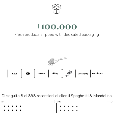
+100.000
Fresh products shipped with dedicated packaging
Di seguito 8 di 898 recensioni di clienti Spaghetti & Mandolino
5/5
5/5
S*
AR
5/5
5/5
LP
D*
5/5
5/5
M*
S*