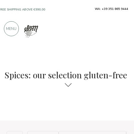
WA: +39 351 865 9444
FREE SHIPPING ABOVE €990,00
ONLY PRODUCTS FROM EXCELLENT
MENU
MANUFACTURERS
OVER 900 POSITIVE REVIEWS
The food and wine selections
Gluten-free
Spices: our selection gluten-free