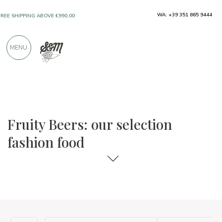
WA: +39 351 865 9444
FREE SHIPPING ABOVE €990,00
ONLY PRODUCTS FROM EXCELLENT
MENU
MANUFACTURERS
OVER 900 POSITIVE REVIEWS
The food and wine selections
Fashion food
Fruity Beers: our selection
fashion food