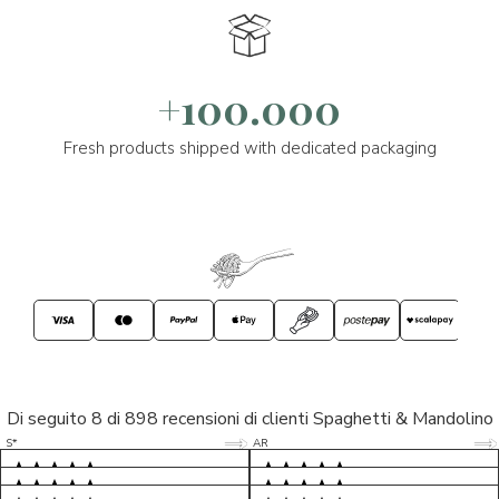
+100.000
Fresh products shipped with dedicated packaging
Di seguito 8 di 898 recensioni di clienti Spaghetti & Mandolino
5/5
5/5
S*
AR
5/5
5/5
LP
D*
5/5
5/5
M*
S*
5/5
Tutto ok. Consegna celere , pacco
esperienza sicuramente positiva,
MC