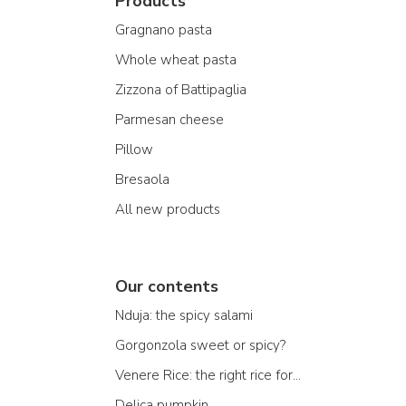
Products
Gragnano pasta
Whole wheat pasta
Zizzona of Battipaglia
Parmesan cheese
Pillow
Bresaola
All new products
Our contents
Nduja: the spicy salami
Gorgonzola sweet or spicy?
Venere Rice: the right rice for...
Delica pumpkin