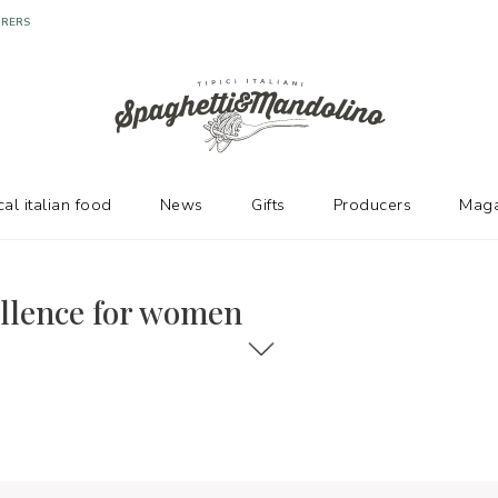
URERS
cal italian food
News
Gifts
Producers
Maga
ellence for women