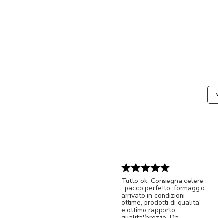
Tutto ok. Consegna celere
, pacco perfetto, formaggio
arrivato in condizioni
ottime, prodotti di qualita'
e ottimo rapporto
qualita'/prezzo. Da