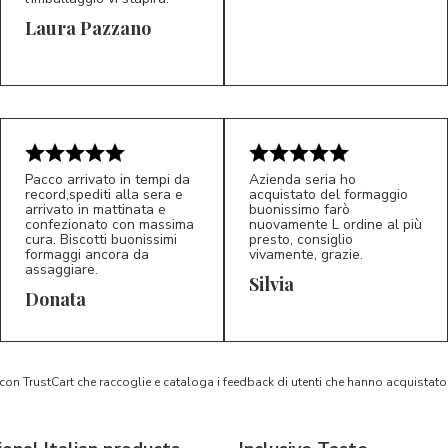
Laura Pazzano
5/5
5/5
LP
M*
Pacco arrivato in tempi da
Azienda seria ho
record,spediti alla sera e
acquistato del formaggio
arrivato in mattinata e
buonissimo farò
confezionato con massima
nuovamente L ordine al più
cura. Biscotti buonissimi
presto, consiglio
formaggi ancora da
vivamente, grazie.
assaggiare.
Silvia
5/5
5/5
D*
S*
Donata
 con TrustCart che raccoglie e cataloga i feedback di utenti che hanno acquista