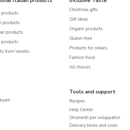
ional Italian products
Inclusive Taste
Christmas gifts
n products
Gift ideas
n products
Organic products
ian products
Gluten-free
n products
Products for celiacs
cts from Veneto
Fashion food
All choices
Tools and support
 team
Recipes
Help Center
Strumenti per sviluppatori
Delivery times and costs