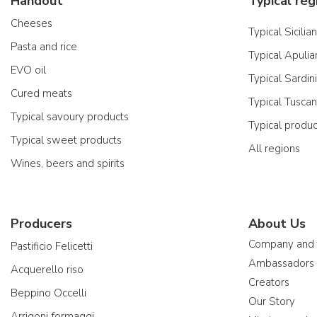
Handout
Typical reg
Cheeses
Typical Sicilia
Pasta and rice
Typical Apulia
EVO oil
Typical Sardin
Cured meats
Typical Tusca
Typical savoury products
Typical produ
Typical sweet products
All regions
Wines, beers and spirits
Producers
About Us
Company and
Pastificio Felicetti
Ambassadors
Acquerello riso
Creators
Beppino Occelli
Our Story
Arrigoni formaggi