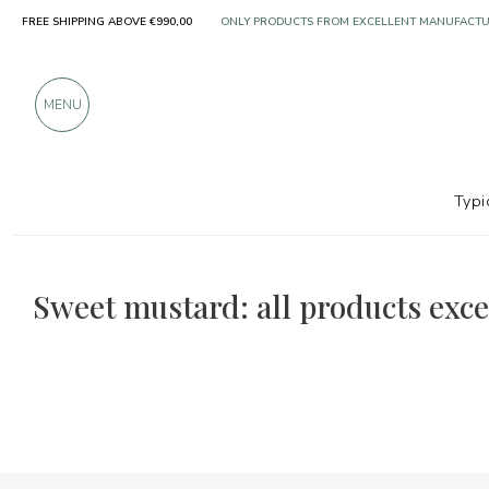
FREE SHIPPING ABOVE €990,00
ONLY PRODUCTS FROM EXCELLENT MANUFACT
OVER 900 POSITIVE REVIEWS
MENU
Typi
The food and wine selections
Excellence for women
Sweet mustard: all products exc