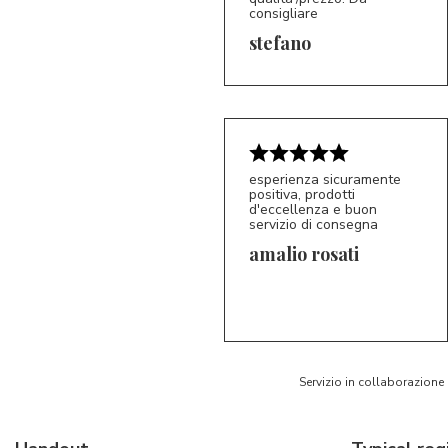
consigliare
5/5
S*
stefano
esperienza sicuramente
positiva, prodotti
d'eccellenza e buon
servizio di consegna
amalio rosati
5/5
AR
Servizio in collaborazione