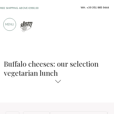
WA: +39 351 865 9444
FREE SHIPPING ABOVE €990,00
ONLY PRODUCTS FROM EXCELLENT
MENU
MANUFACTURERS
OVER 900 POSITIVE REVIEWS
The food and wine selections
Vegetarian lunch
Buffalo cheeses: our selection
vegetarian lunch