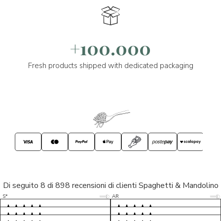
+100.000
Fresh products shipped with dedicated packaging
Di seguito 8 di 898 recensioni di clienti Spaghetti & Mandolino
5/5
5/5
S*
AR
5/5
5/5
LP
D*
5/5
5/5
M*
S*
5/5
Tutto ok. Consegna celere , pacco
esperienza sicuramente positiva,
MC