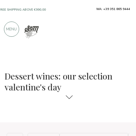
WA: +39 351 865 9444
FREE SHIPPING ABOVE €990,00
ONLY PRODUCTS FROM EXCELLENT
MENU
MANUFACTURERS
OVER 900 POSITIVE REVIEWS
The food and wine selections
Valentine's Day
Dessert wines: our selection
valentine's day