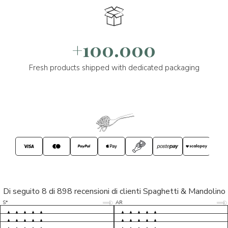
+100.000
Fresh products shipped with dedicated packaging
Di seguito 8 di 898 recensioni di clienti Spaghetti & Mandolino
5/5
5/5
S*
AR
5/5
5/5
LP
D*
5/5
5/5
M*
S*
5/5
Tutto ok. Consegna celere , pacco
esperienza sicuramente positiva,
MC