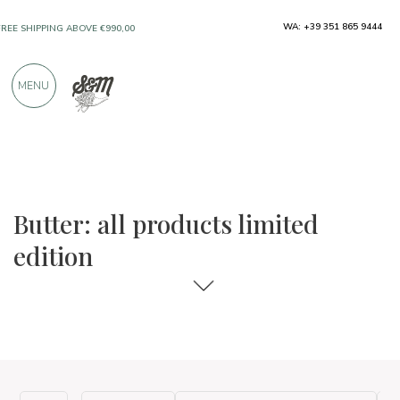
WA: +39 351 865 9444
FREE SHIPPING ABOVE €990,00
ONLY PRODUCTS FROM EXCELLENT
MENU
MANUFACTURERS
OVER 900 POSITIVE REVIEWS
The food and wine selections
Limited edition
Butter: all products limited
edition