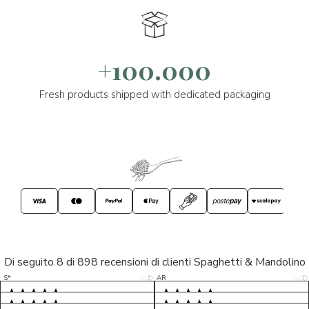
+100.000
Fresh products shipped with dedicated packaging
Di seguito 8 di 898 recensioni di clienti Spaghetti & Mandolino
5/5
5/5
S*
AR
5/5
5/5
LP
D*
5/5
5/5
M*
S*