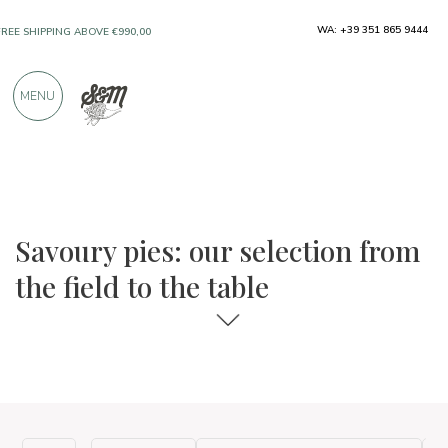
WA: +39 351 865 9444
FREE SHIPPING ABOVE €990,00
ONLY PRODUCTS FROM EXCELLENT
MENU
MANUFACTURERS
OVER 900 POSITIVE REVIEWS
The food and wine selections
From the field to the table
Savoury pies: our selection from
the field to the table