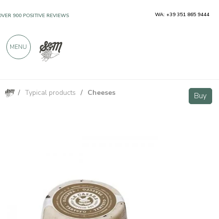
WA: +39 351 865 9444
OVER 900 POSITIVE REVIEWS
MENU
/
Typical products
/
Cheeses
Truffle Cheese Aged 3-6 months 200g
Buy
Buy