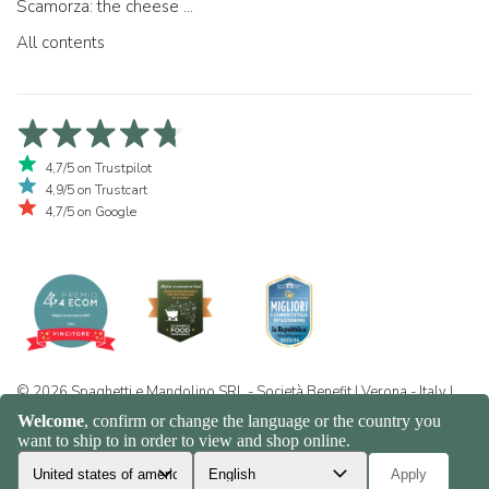
Scamorza: the cheese ...
All contents
4,7/5 on Trustpilot
4,9/5 on Trustcart
4,7/5 on Google
© 2026 Spaghetti e Mandolino SRL - Società Benefit | Verona - Italy |
+39 351 865 9444 | P.I. IT04913730232 | Certificazione BIO: IT-BIO-
016.380-0110744.2026.001 | REA VR-455804 |
Privacy and cookie
policy
|
Sitemap