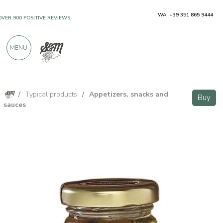
WA: +39 351 865 9444
OVER 900 POSITIVE REVIEWS
MENU
/
Typical products
/
Appetizers, snacks and
Buy
sauces