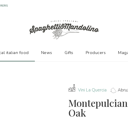
URERS
cal italian food
News
Gifts
Producers
Maga
Vini La Quercia
Abru
Montepulcian
Oak