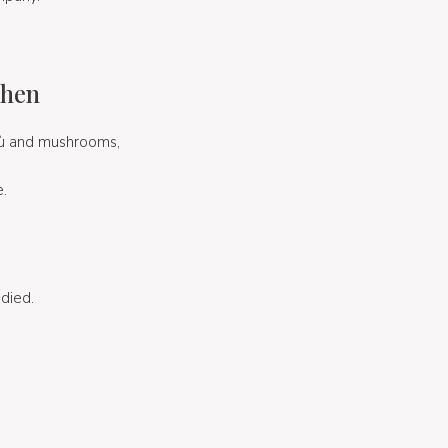
chen
gù and mushrooms,
e.
odied.