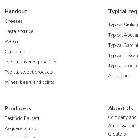
Handout
Typical reg
Cheeses
Typical Sicilia
Pasta and rice
Typical Apulia
EVO oil
Typical Sardin
Cured meats
Typical Tusca
Typical savoury products
Typical produ
Typical sweet products
All regions
Wines, beers and spirits
Producers
About Us
Company and
Pastificio Felicetti
Ambassadors
Acquerello riso
Creators