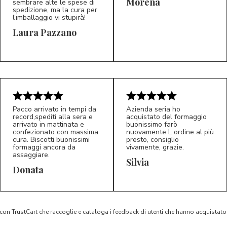
Morena
sembrare alte le spese di
spedizione, ma la cura per
l’imballaggio vi stupirà!
Laura Pazzano
5/5
5/5
LP
M*
Pacco arrivato in tempi da
Azienda seria ho
record,spediti alla sera e
acquistato del formaggio
arrivato in mattinata e
buonissimo farò
confezionato con massima
nuovamente L ordine al più
cura. Biscotti buonissimi
presto, consiglio
formaggi ancora da
vivamente, grazie.
assaggiare.
Silvia
5/5
5/5
D*
S*
Donata
 con TrustCart che raccoglie e cataloga i feedback di utenti che hanno acquista