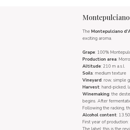
Montepulciano
The
Montepulciano d'
exciting aroma.
Grape
: 100% Montepul
Production area
: Morr
Altitude
: 210 m a.s.l.
Soils
: medium texture
Vineyard
: row, simple 
Harvest
: hand-picked, 
Winemaking
: the dest
begins. After fermentati
Following the racking, th
Alcohol content
: 13.5
First year of production:
The label: this is the re