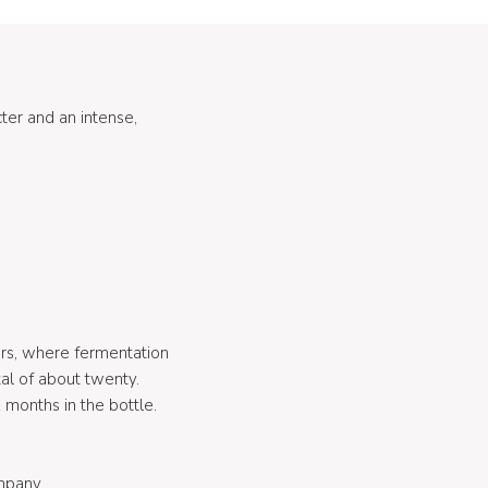
ter and an intense,
ers, where fermentation
tal of about twenty.
x months in the bottle.
ompany.