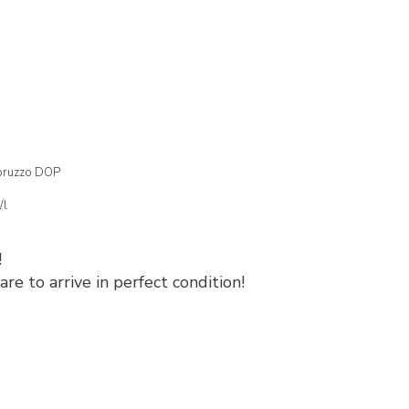
bruzzo DOP
/l
!
e to arrive in perfect condition!