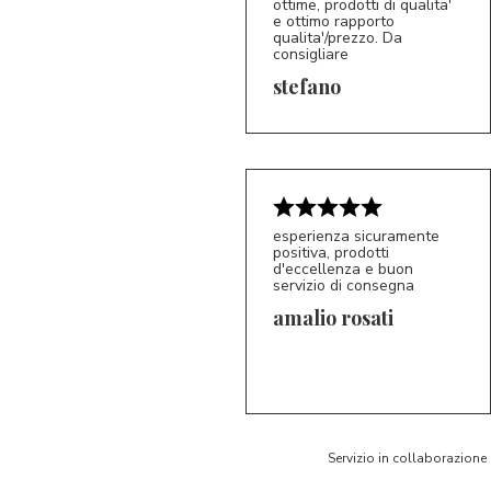
ottime, prodotti di qualita'
e ottimo rapporto
qualita'/prezzo. Da
consigliare
5/5
S*
stefano
esperienza sicuramente
positiva, prodotti
d'eccellenza e buon
servizio di consegna
amalio rosati
5/5
AR
Servizio in collaborazione