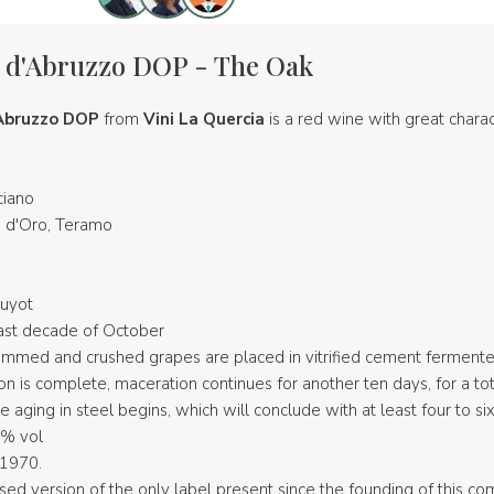
 d'Abruzzo DOP - The Oak
Abruzzo DOP
from
Vini La Quercia
is a red wine with great charac
ciano
o d'Oro, Teramo
guyot
last decade of October
emmed and crushed grapes are placed in vitrified cement ferment
on is complete, maceration continues for another ten days, for a to
e aging in steel begins, which will conclude with at least four to si
0% vol
 1970.
vised version of the only label present since the founding of this c