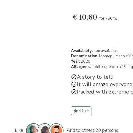
€
10,80
for 750ml
Availability:
non available
Denomination:
Montepulciano d’A
Year:
2020
Allergens:
solfiti superiori a 10 mg
A story to tell!
It will amaze everyone
Packed with extreme car
4.8 / 5
Like
And to others 20 persons