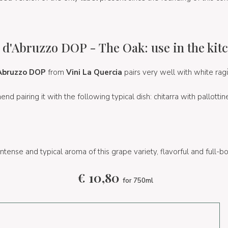
d'Abruzzo DOP - The Oak: use in the kit
Abruzzo DOP
from
Vini La Quercia
pairs very well with white ra
nd pairing it with the following typical dish: chitarra with pallottin
intense and typical aroma of this grape variety, flavorful and full-b
€
10,80
for 750ml