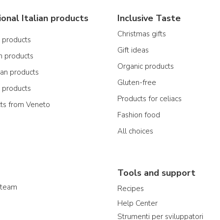
ional Italian products
Inclusive Taste
Christmas gifts
n products
Gift ideas
n products
Organic products
ian products
Gluten-free
n products
Products for celiacs
cts from Veneto
Fashion food
All choices
Tools and support
 team
Recipes
Help Center
Strumenti per sviluppatori