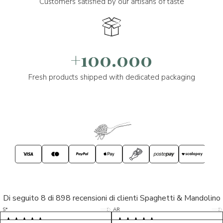
Customers satisfied by our artisans of taste
+100.000
Fresh products shipped with dedicated packaging
Di seguito 8 di 898 recensioni di clienti Spaghetti & Mandolino
5/5
5/5
S*
AR
5/5
5/5
LP
D*