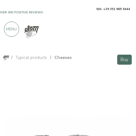
WA: +39 351 865 9444
OVER 900 POSITIVE REVIEWS
MENU
/
Typical products
/
Cheeses
Buy