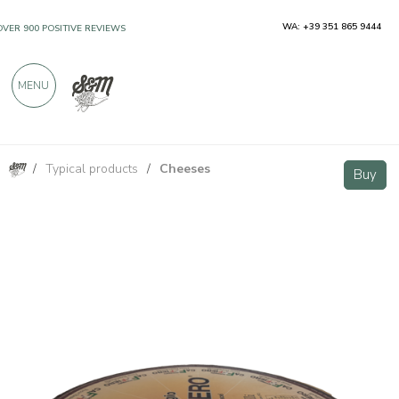
WA: +39 351 865 9444
OVER 900 POSITIVE REVIEWS
MENU
/
Typical products
/
Cheeses
Formaggio Cafffiero 500g
Buy
Buy