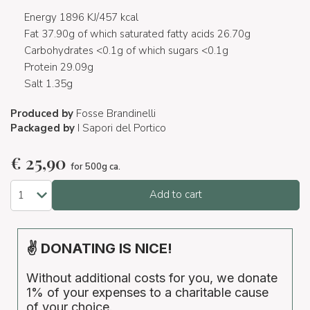
Energy 1896 KJ/457 kcal
Fat 37.90g of which saturated fatty acids 26.70g
Carbohydrates <0.1g of which sugars <0.1g
Protein 29.09g
Salt 1.35g
Produced by
Fosse Brandinelli
Packaged by
I Sapori del Portico
€
25,90
for 500g ca.
Add to cart
✌ DONATING IS NICE!
Without additional costs for you, we donate
1% of your expenses to a charitable cause
of your choice.