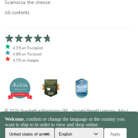
Scamorza: the cheese ...
All contents
4,7/5 on Trustpilot
4,9/5 on Trustcart
4,7/5 on Google
© 2026 Spaghetti e Mandolino SRL - Società Benefit | Verona - Italy |
+39 351 865 9444 | P.I. IT04913730232 | Certificazione BIO: IT-BIO-
016.380-0110744.2026.001 | REA VR-455804 |
Privacy and cookie
policy
|
Sitemap