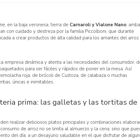
, en la baja veronesa, tierra de
Carnaroli y Vialone Nano
: amb
van con cuidado y destreza por la familia Piccolboni, que durante
cada a crear productos de alta calidad para los amantes del arroz
sta empresa dinámica y atenta a las necesidades del consumidor, d
paquetados para ser fáciles y rápidos de poner en la mesa. Así
 remolacha roja, de brócoli de Custoza, de calabaza o muchas
rbas, únicas e inimitables.
eria prima: las galletas y las tortitas de
eden realizar deliciosos platos principales y combinaciones elabor
 consumo de arroz no se limita al almuerzo y la cena, sino que pu
nto del día: a un desayuno saludable en el que disfrutar de algu