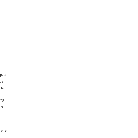
a
s
 que
as
imo
ama
un
lato