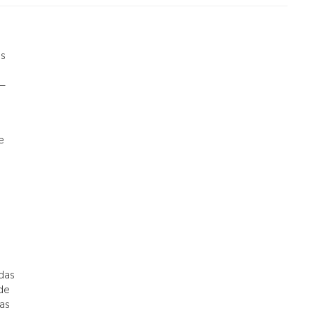
as
 –
e
adas
ede
nas