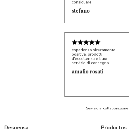
consigliare
5/5
S*
stefano
esperienza sicuramente
positiva, prodotti
d'eccellenza e buon
servizio di consegna
amalio rosati
5/5
AR
Servizio in collaborazione
Despensa