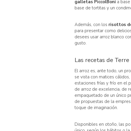
galletas PiccolBoni
a base 
base de tortitas y un condi
Además, con los
risottos d
para presentar como delicio
desees usar arroz blanco con
gusto.
Las recetas de Terre
El arroz es, ante todo, un pr
se vista con matices cálidos
estaciones frías y frío en e
de arroz de excelencia, de r
empaquetado de un único pr
de propuestas de la empres
toque de imaginación.
Disponibles en otoño, las p
único, según los hábitos o la