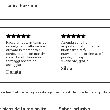
Laura Pazzano
5/5
5/5
LP
M*
Pacco arrivato in tempi da
Azienda seria ho
record,spediti alla sera e
acquistato del formaggio
arrivato in mattinata e
buonissimo farò
confezionato con massima
nuovamente L ordine al più
cura. Biscotti buonissimi
presto, consiglio
formaggi ancora da
vivamente, grazie.
assaggiare.
Silvia
5/5
5/5
D*
S*
Donata
 con TrustCart che raccoglie e cataloga i feedback di utenti che hanno acquista
Productos típicos de la región italiana
Sabor inclusivo