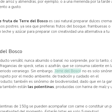
de arroz y almendras, por ejemplo, o a una merienda por la tarde 
mento a gusto.
e fruta de Terre del Bosco
es casi natural preparar dulces crema
sos postres, ya sea que prefieras frutos del bosque, frambuesas o
 leche y azúcar para preparar con creatividad una alternativa a tu
 del Bosco
oducto versátil, nunca aburrido o banal: no sorprende, por lo tanto,
, fragancias de speck, setas o azafrán, que se consuma caliente en l
l periodo veraniego. Sin embargo,
Terre del Bosco
no es solo sinón
espeto por el medio ambiente, de tradición y cuidado en el
oducto; también es sinónimo de biodiversidad, dado que en la g
a también están
las polentinas
, producidas con harina de maíz y 
olentinas de 150g se pueden acompañar con carne o constituir un p
 creatividad del momento. ¡Estarán listas en solo 5 minutos!