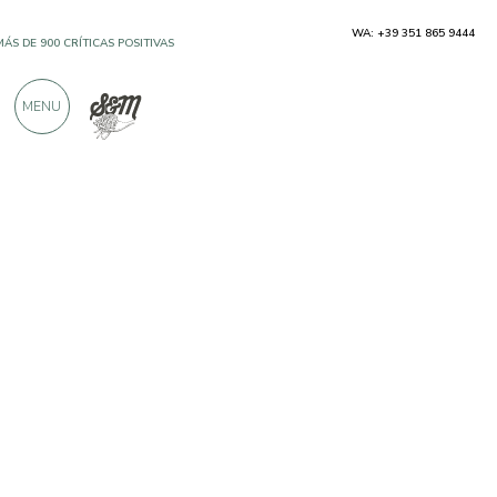
WA: +39 351 865 9444
MÁS DE 900 CRÍTICAS POSITIVAS
MENU
Productores
Ferrari BIO