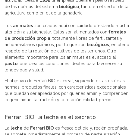
actividad. Desde
1998
la empresa opera en pleno respeto
de las normas del sistema
biológico
, tanto en el sector de la
agricultura como en el de la ganadería.
Los
animales
son criados aquí con cuidado prestando mucha
atención a su bienestar. Estos son alimentados con
forrajes
de producción propia
, totalmente libres de fertilizantes y
antiparasitarios químicos, por lo que son
biológicos
, en pleno
respeto de la rotación de cultivos de los terrenos. Otro
elemento importante para los animales es el acceso al
pasto
, que crea las condiciones ideales para favorecer su
longevidad y salud.
El objetivo de Ferrari BIO es crear, siguiendo estas estrictas
normas, productos finales, con características excepcionales
que puedan ser apreciados por quienes aman y comprenden
la genuinidad, la tradición y la relación calidad-precio!
Ferrari BIO: la leche es el secreto
La
leche
de
Ferrari BIO
es fresca del día y, recién ordeñada,
se somete inmediatamente al proceso de pasteurización,