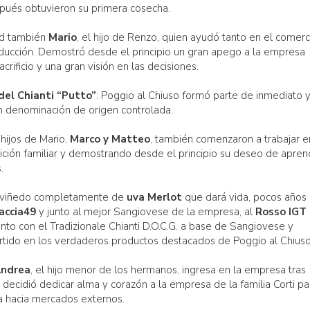
pués obtuvieron su primera cosecha.
dad también
Mario
, el hijo de Renzo, quien ayudó tanto en el comerc
ducción. Demostró desde el principio un gran apego a la empresa
sacrificio y una gran visión en las decisiones.
del Chianti “Putto”
: Poggio al Chiuso formó parte de inmediato 
n denominación de origen controlada.
 hijos de Mario,
Marco y Matteo
, también comenzaron a trabajar e
ición familiar y demostrando desde el principio su deseo de apren
.
r viñedo completamente de
uva Merlot
que dará vida, pocos años
accia49
y junto al mejor Sangiovese de la empresa, al
Rosso IGT
junto con el Tradizionale Chianti D.O.C.G. a base de Sangiovese y
rtido en los verdaderos productos destacados de Poggio al Chiuso
ndrea
, el hijo menor de los hermanos, ingresa en la empresa tras
, decidió dedicar alma y corazón a la empresa de la familia Corti pa
ra hacia mercados externos.