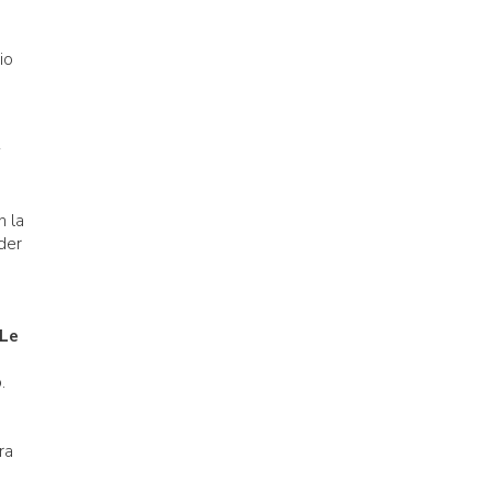
io
y
n la
der
 Le
.
ra