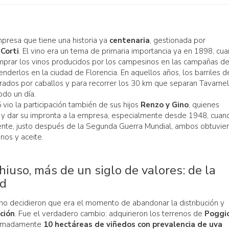
presa que tiene una historia ya
centenaria
, gestionada por
 Corti
. El vino era un tema de primaria importancia ya en 1898, cu
mprar los vinos producidos por los campesinos en las campañas d
enderlos en la ciudad de Florencia. En aquellos años, los barriles d
irados por caballos y para recorrer los 30 km que separan Tavarnel
odo un día.
vio la participación también de sus hijos
Renzo y Gino
, quienes
e y dar su impronta a la empresa, especialmente desde 1948, cuan
uiente, justo después de la Segunda Guerra Mundial, ambos obtuvie
inos y aceite.
hiuso, más de un siglo de valores: de la
ad
o decidieron que era el momento de abandonar la distribución y
ción
. Fue el verdadero cambio: adquirieron los terrenos de
Poggio
ximadamente
10 hectáreas de viñedos con prevalencia de uva