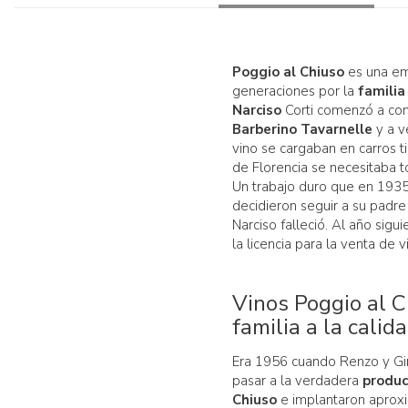
Poggio al Chiuso
es una em
generaciones por la
familia
Narciso
Corti comenzó a co
Barberino Tavarnelle
y a v
vino se cargaban en carros t
de Florencia se necesitaba t
Un trabajo duro que en 1935 
decidieron seguir a su padr
Narciso falleció. Al año sig
la licencia para la venta de v
Vinos Poggio al C
familia a la calid
Era 1956 cuando Renzo y Gin
pasar a la verdadera
produc
Chiuso
e implantaron apro