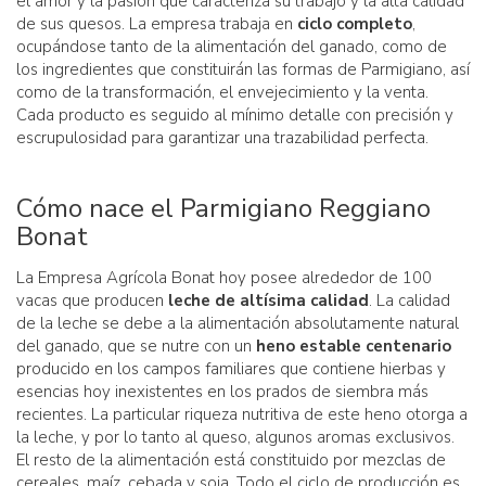
el amor y la pasión que caracteriza su trabajo y la alta calidad
de sus quesos. La empresa trabaja en
ciclo completo
,
ocupándose tanto de la alimentación del ganado, como de
los ingredientes que constituirán las formas de Parmigiano, así
como de la transformación, el envejecimiento y la venta.
Cada producto es seguido al mínimo detalle con precisión y
escrupulosidad para garantizar una trazabilidad perfecta.
Cómo nace el Parmigiano Reggiano
Bonat
La Empresa Agrícola Bonat hoy posee alrededor de 100
vacas que producen
leche de altísima calidad
. La calidad
de la leche se debe a la alimentación absolutamente natural
del ganado, que se nutre con un
heno estable centenario
producido en los campos familiares que contiene hierbas y
esencias hoy inexistentes en los prados de siembra más
recientes. La particular riqueza nutritiva de este heno otorga a
la leche, y por lo tanto al queso, algunos aromas exclusivos.
El resto de la alimentación está constituido por mezclas de
cereales, maíz, cebada y soja. Todo el ciclo de producción es