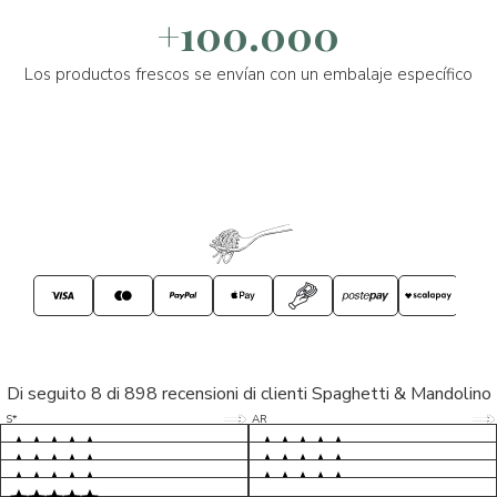
+100.000
Los productos frescos se envían con un embalaje específico
Di seguito 8 di 898 recensioni di clienti Spaghetti & Mandolino
5/5
5/5
S*
AR
5/5
5/5
LP
D*
5/5
5/5
M*
S*
5/5
Tutto ok. Consegna celere , pacco
esperienza sicuramente positiva,
MC
perfetto, formaggio arrivato in
prodotti d'eccellenza e buon
Ottimi formaggi vegani, consegna
Pacco arrivato in tempi da