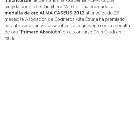
"
Fuoriclasse
" al de 7 años; la Academia ALMA Cocina,
dirigida por el chef Gualtiero Marchesi, ha otorgado la
medalla de oro ALMA CASEUS 2012
al envejecido 28
meses; la Asociación de Cocineros Alta Etruria ha premiado
durante varios años consecutivos a la quesería con la medalla
de oro "
Primero Absoluto
" en el concurso Gran Crudi en
Italia.