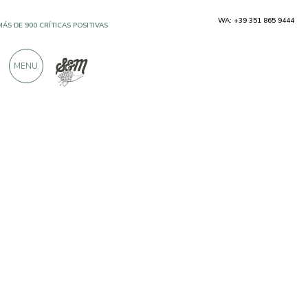
WA: +39 351 865 9444
MÁS DE 900 CRÍTICAS POSITIVAS
MENU
Productores
Fontanavecchia