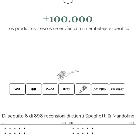
+100.000
Los productos frescos se envían con un embalaje específico
Di seguito 8 di 898 recensioni di clienti Spaghetti & Mandolino
5/5
5/5
S*
AR
5/5
5/5
LP
D*
5/5
5/5
M*
S*