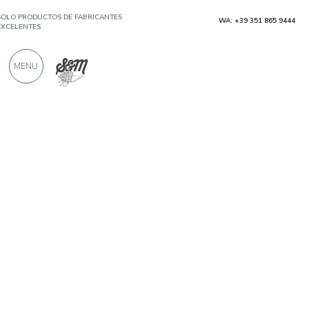
WA: +39 351 865 9444
MÁS DE 900 CRÍTICAS POSITIVAS
MENU
Productores
Leone De Castris