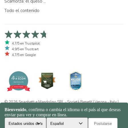
Scamorza: el queso ...
Todo el contenido
4,7/5 en Trustpilot
4,9/5 en Trustcart
4,7/5 en Google
© 2026 Spaghetti e Mandolino SRL - Società Benefit | Verona - Italy |
+39 351 865 9444 | P.I. IT04913730232 | Certificazione BIO: IT-BIO-
016.380-0110744.2026.001 | REA VR-455804 |
Política de privacidad
y cookies
|
Sitemap