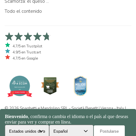
Scamorza: el queso ...
Todo el contenido
4,7/5 en Trustpilot
4,9/5 en Trustcart
4,7/5 en Google
© 2026 Spaghetti e Mandolino SRL - Società Benefit | Verona - Italy |
+39 351 865 9444 | P.I. IT04913730232 | Certificazione BIO: IT-BIO-
016.380-0110744.2026.001 | REA VR-455804 |
Política de privacidad
y cookies
|
Sitemap