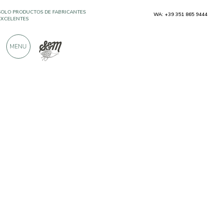
WA: +39 351 865 9444
MÁS DE 900 CRÍTICAS POSITIVAS
MENU
Productores
Cantine Novera