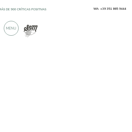
WA: +39 351 865 9444
MÁS DE 900 CRÍTICAS POSITIVAS
MENU
Productores
Seminiamo