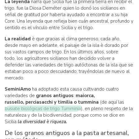
La leyenda
narra que Sicilia fue la primera tierra en recibir el
trigo, fue la Diosa Deméter quien lo donó los sicilianos en
señal de gratitud por haberla ayudado a encontrar a su hija
Core. Una leyenda que refleja bien cuán ancestral, profundo y
sentido es el vínculo entre Sicilia y el trigo.
La realidad
è que gracias al clima generoso, cada año,
desde mayo en adelante, el paisaje de la isla è dorado por
sus vastos campos de trigo. En los últimos años, sobre
todo, los agricultores sicilianos han decidido volver a
defender las variedades de trigo autóctonas de la isla que se
estaban poco a poco descuidando, trayéndolas de nuevo al
mercado.
SeminiAmo
ha adoptado esta causa cultivando cuatro
variedades de
granos antiguos
:
maiorca,
russello, perciasacchi y timilia o tummina
(de aquí las
busiate biológicas de trigo Tumminia
), en pleno respeto de la
naturaleza y de la biodiversidad, porque como se dice en
Sicilia
la diversidad è riqueza.
De los granos antiguos a la pasta artesanal,