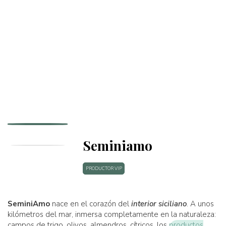
Seminiamo
PRODUCTOR VIP
SeminiAmo
nace en el corazón del
interior
siciliano
. A unos
kilómetros del mar, inmersa completamente en la naturaleza:
campos de trigo, olivos, almendros, cítricos, los
productos