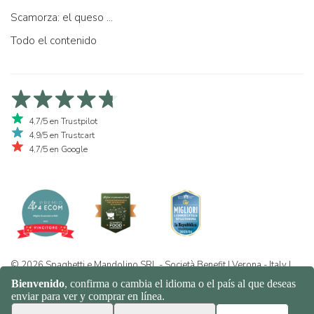
Scamorza: el queso ...
Todo el contenido
4,7/5 en Trustpilot
4,9/5 en Trustcart
4,7/5 en Google
© 2026 Spaghetti e Mandolino SRL - Società Benefit | Verona - Italy |
+39 351 865 9444 | P.I. IT04913730232 | Certificazione BIO: IT-BIO-
016.380-0110744.2026.001 | REA VR-455804 |
Política de privacidad
y cookies
|
Sitemap